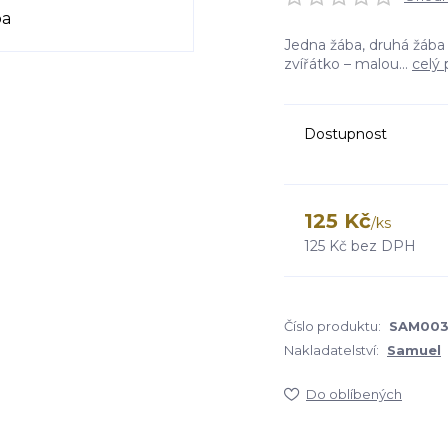
Jedna žába, druhá žába
zvířátko – malou...
celý 
Dostupnost
125 Kč
/
ks
125 Kč
bez DPH
Číslo produktu:
SAM00
Nakladatelství:
Samuel
Do oblíbených