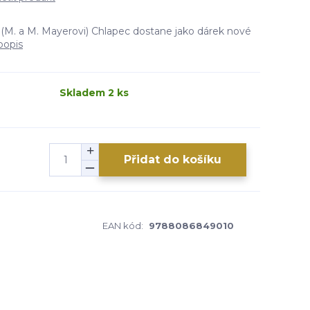
 (M. a M. Mayerovi) Chlapec dostane jako dárek nové
popis
Skladem 2 ks
Přidat do košíku
3
EAN kód:
9788086849010