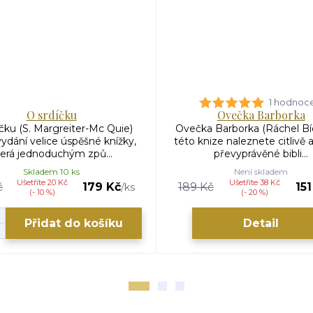
1 hodnoc
O srdíčku
Ovečka Barborka
čku (S. Margreiter-Mc Quie)
Ovečka Barborka (Ráchel Bí
ydání velice úspěšné knížky,
této knize naleznete citlivě 
terá jednoduchým způ...
převyprávěné bibli...
Skladem 10 ks
Není skladem
Ušetříte 20 Kč
Ušetříte 38 Kč
č
179 Kč
189 Kč
151
/
ks
(- 10 %)
(- 20 %)
Přidat do košíku
Detail