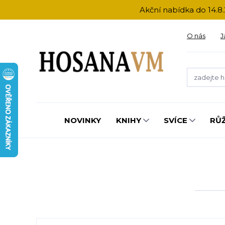
Akční nabídka do 14.8.
O nás
J
NOVINKY
KNIHY
SVÍCE
RŮ