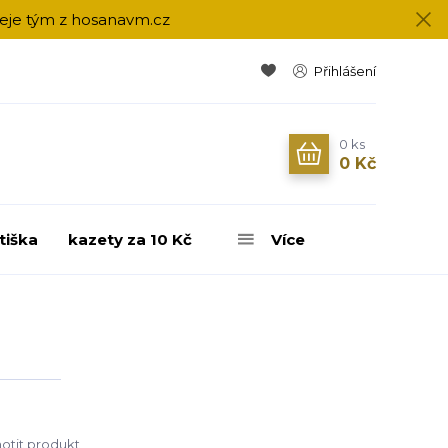
přeje tým z hosanavm.cz
Přihlášení
0
ks
0 Kč
tiška
kazety za 10 Kč
Více
tit produkt