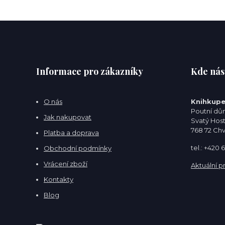
Informace pro zákazníky
Kde nás
O nás
Knihkupe
Poutní dům
Jak nakupovat
Svatý Hos
768 72 Ch
Platba a doprava
tel.: +420
Obchodní podmínky
Vrácení zboží
Aktuální p
Kontakty
Blog