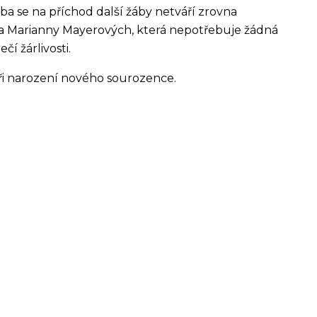
ba se na příchod další žáby netváří zrovna
a Marianny Mayerových, která nepotřebuje žádná
í žárlivosti.
ři narození nového sourozence.