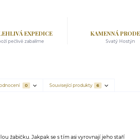
LEHLIVÁ EXPEDICE
KAMENNÁ PRODE
oží pečlivě zabalíme
Svatý Hostýn
odnocení
Související produkty
0
6
u žabičku. Jakpak se s tím asi vyrovnají jeho staří