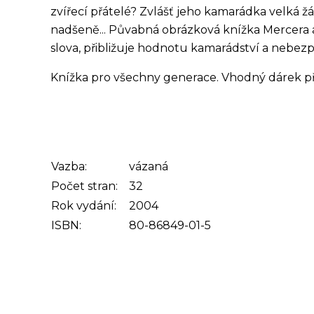
zvířecí přátelé? Zvlášť jeho kamarádka velká žá
nadšeně... Půvabná obrázková knížka Mercera 
slova, přibližuje hodnotu kamarádství a nebezpeč
Knížka pro všechny generace. Vhodný dárek p
Vazba:
vázaná
Počet stran:
32
Rok vydání:
2004
ISBN:
80-86849-01-5