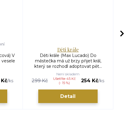
ení
Děti krále
cová) V
Děti krále (Max Lucado) Do
Pokla
a vesele
městečka má už brzy přijet král,
John) 
který se rozhodl adoptovat pět...
Není skladem
Ušetříte 45 Kč
 Kč
299 Kč
254 Kč
259 
/
ks
/
ks
(- 15 %)
Detail