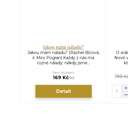
Jakou mám náladu?
Jakou mám náladu? (Ráchel Bícová,
O srdí
il. Miro Pogran) Každý z nás má
Nové v
různé nálady: někdy jsme...
k
Není skladem
199 K
169 Kč
/
ks
Detail