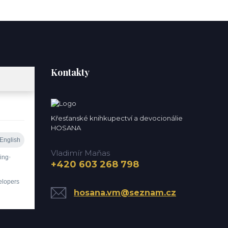
Kontakty
Křesťanské knihkupectví a devocionálie
HOSANA
Vladimír Maňas
+420 603 268 798
hosana.vm@seznam.cz