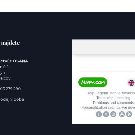
 najdete
ctví HOSANA
 č. 1
týn
valčov
 603 279 290
rodejní doba