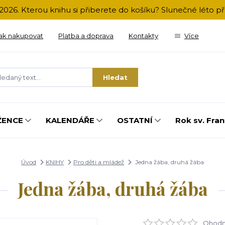
2026. Kterou knihu si přiberete do košíku? Slunečné léto 
ak nakupovat
Platba a doprava
Kontakty
Více
Hledat
ŽENCE
KALENDÁŘE
OSTATNÍ
Rok sv. Fran
Úvod
KNIHY
Pro děti a mládež
Jedna žába, druhá žába
Jedna žába, druhá žába
Ohodno