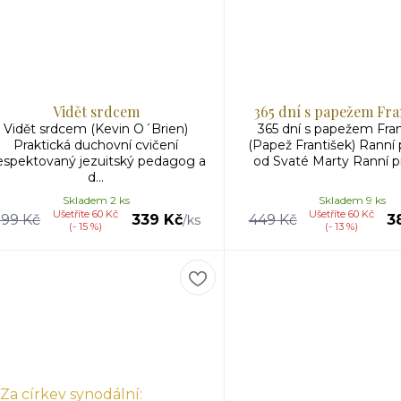
Vidět srdcem
365 dní s papežem Fr
Vidět srdcem (Kevin O´Brien)
365 dní s papežem Fra
Praktická duchovní cvičení
(Papež František) Ranní
spektovaný jezuitský pedagog a
od Svaté Marty Ranní pr
d...
Skladem 2 ks
Skladem 9 ks
Ušetříte 60 Kč
Ušetříte 60 Kč
399 Kč
339 Kč
449 Kč
3
/
ks
(- 15 %)
(- 13 %)