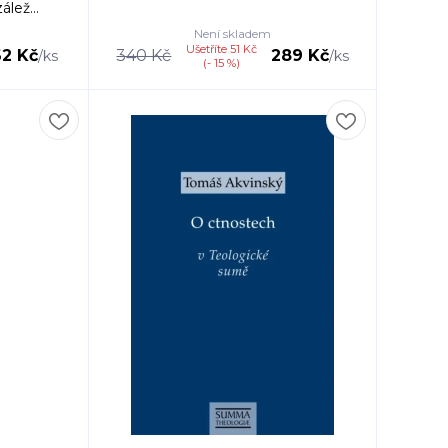
lež...
Není skladem
Ušetříte 51 Kč
62 Kč
340 Kč
289 Kč
/
ks
/
ks
(- 15 %)