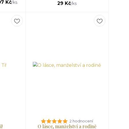
07 Kč
/
ks
29 Kč
/
ks
2 hodnocení
i!
O lásce, manželství a rodině