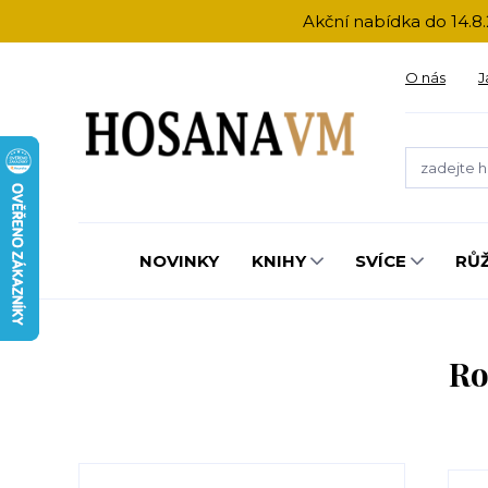
Akční nabídka do 14.8.
O nás
J
NOVINKY
KNIHY
SVÍCE
RŮ
Ro