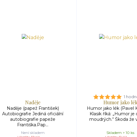
1 hodn
Naděje
Humor jako lé
Naděje (papež František)
Humor jako lék (Pavel 
Autobiografie Jediná oficiální
Klasik říká: „Humor je 
autobiografie papeže
moudrých.“ Škoda že v 
Františka.Pap...
Není skladem
Skladem > 10 ks