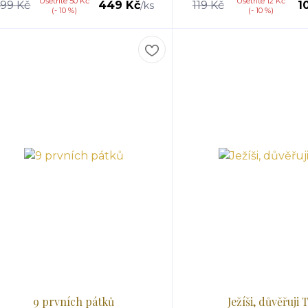
Ušetříte 50 Kč
Ušetříte 12 Kč
99 Kč
449 Kč
119 Kč
1
/
ks
(- 10 %)
(- 10 %)
9 prvních pátků
Ježíši, důvěřuji T