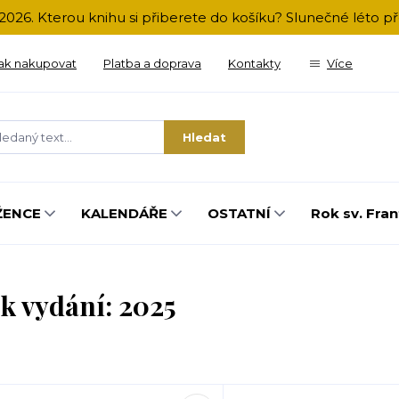
2026. Kterou knihu si přiberete do košíku? Slunečné léto 
ak nakupovat
Platba a doprava
Kontakty
Více
Hledat
ŽENCE
KALENDÁŘE
OSTATNÍ
Rok sv. Fran
k vydání: 2025