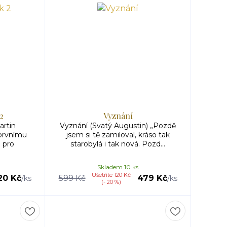
 2
Vyznání
artin
Vyznání (Svatý Augustin) „Pozdě
 prvnímu
jsem si tě zamiloval, kráso tak
 pro
starobylá i tak nová. Pozd...
Skladem 10 ks
Ušetříte 120 Kč
20 Kč
599 Kč
479 Kč
/
ks
/
ks
(- 20 %)