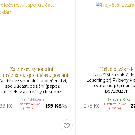
Za církev synodální:
Největší zázrak
polečenství, spoluúčast, poslání
Největší zázrak 2 (M
Leschinger) Příběhy k
a církev synodální: společenství,
svatému přijímání a
spoluúčast, poslání (papež
povzbuzení...
František) Závěrečný dokumen...
Není skladem
Skladem 8 ks
Ušetříte 40 Kč
Ušetříte 55 Kč
199 Kč
159 Kč
275 Kč
2
/
ks
(- 20 %)
(- 20 %)