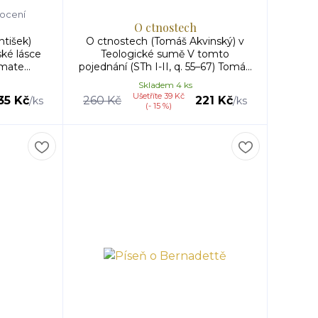
ocení
O ctnostech
ntišek)
O ctnostech (Tomáš Akvinský) v
ské lásce
Teologické sumě V tomto
mate...
pojednání (STh I-II, q. 55–67) Tomá...
Skladem 4 ks
Ušetříte 39 Kč
35 Kč
260 Kč
221 Kč
/
ks
/
ks
(- 15 %)