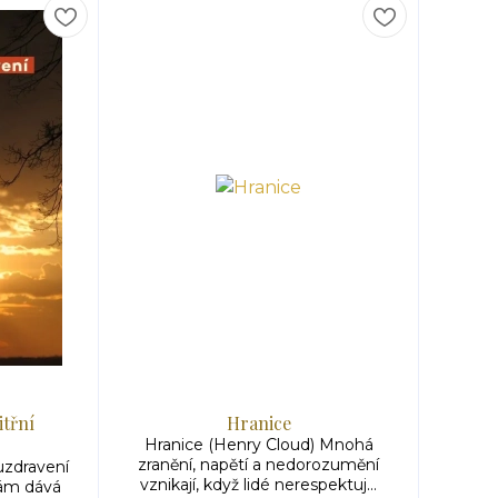
itřní
Hranice
Hranice (Henry Cloud) Mnohá
zranění, napětí a nedorozumění
 uzdravení
vznikají, když lidé nerespektuj...
nám dává