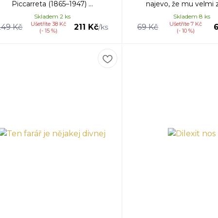
Piccarreta (1865–1947) ...
najevo, že mu velmi zá
Skladem 2 ks
Skladem 8 ks
Ušetříte 38 Kč
Ušetříte 7 Kč
249 Kč
211 Kč
69 Kč
/
ks
(- 15 %)
(- 10 %)