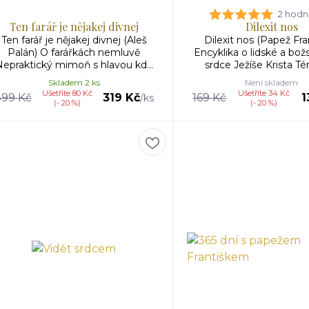
2 hodn
Ten farář je nějakej divnej
Dilexit nos
Ten farář je nějakej divnej (Aleš
Dilexit nos (Papež Fra
Palán) O farářkách nemluvě
Encyklika o lidské a bož
epraktický mimoň s hlavou kd...
srdce Ježíše Krista Té
Skladem 2 ks
Není skladem
Ušetříte 80 Kč
Ušetříte 34 Kč
399 Kč
319 Kč
169 Kč
1
/
ks
(- 20 %)
(- 20 %)