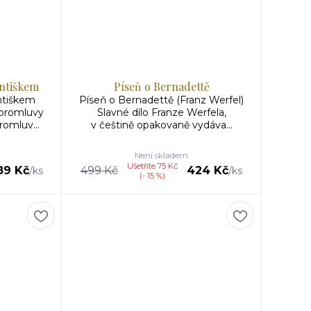
antiškem
Píseň o Bernadettě
ntiškem
Píseň o Bernadettě (Franz Werfel)
 promluvy
Slavné dílo Franze Werfela,
omluv...
v češtině opakovaně vydáva...
Není skladem
Ušetříte 75 Kč
89 Kč
499 Kč
424 Kč
/
ks
/
ks
(- 15 %)