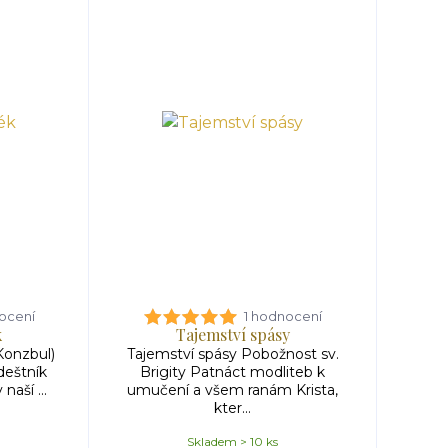
ocení
1 hodnocení
k
Tajemství spásy
Konzbul)
Tajemství spásy Pobožnost sv.
deštník
Brigity Patnáct modliteb k
naší ...
umučení a všem ranám Krista,
kter...
Skladem > 10 ks