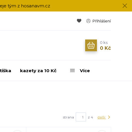
přeje tým z hosanavm.cz
Přihlášení
0
ks
0 Kč
tiška
kazety za 10 Kč
Více
strana
z 4
další