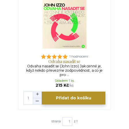
1 hodnocení
Odvaha nasadit se
Odvaha nasadit se (John Izzo) Jak cenné je,
když někdo převezme zodpovědnost, a co je
pro ...
Skladem 1 ks
215 Kč
/
ks
Přidat do košíku
strana
z 1