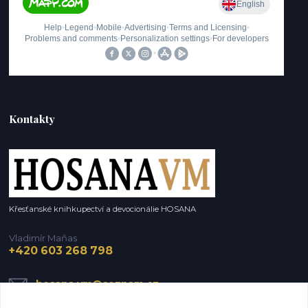
Kontakty
Křesťanské knihkupectví a devocionálie HOSANA
Vladimír Maňas
+420 603 268 798
hosana.vm@seznam.cz