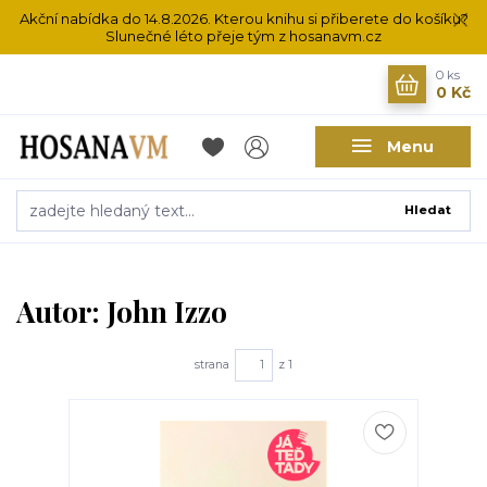
Akční nabídka do 14.8.2026. Kterou knihu si přiberete do košíku?
Slunečné léto přeje tým z hosanavm.cz
0
ks
0 Kč
Menu
Hledat
Autor: John Izzo
strana
z 1