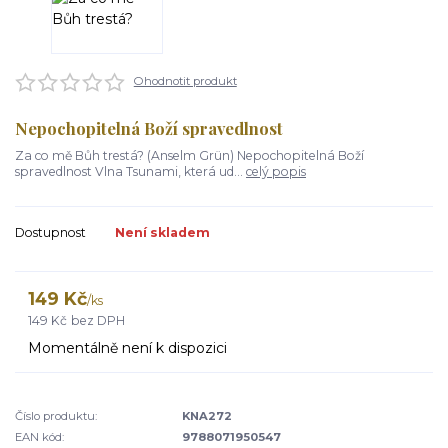
Ohodnotit produkt
Nepochopitelná Boží spravedlnost
Za co mě Bůh trestá? (Anselm Grün) Nepochopitelná Boží
spravedlnost Vlna Tsunami, která ud...
celý popis
Dostupnost
Není skladem
149 Kč
/
ks
149 Kč
bez DPH
Momentálně není k dispozici
Číslo produktu:
KNA272
EAN kód:
9788071950547