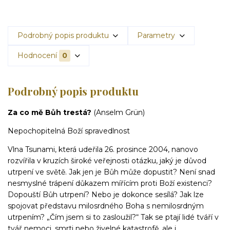
Podrobný popis produktu
Parametry
Hodnocení
0
Podrobný popis produktu
Za co mě Bůh trestá?
(Anselm Grün)
Nepochopitelná Boží spravedlnost
Vlna Tsunami, která udeřila 26. prosince 2004, nanovo
rozvířila v kruzích široké veřejnosti otázku, jaký je důvod
utrpení ve světě. Jak jen je Bůh může dopustit? Není snad
nesmyslné trápení důkazem mířícím proti Boží existenci?
Dopouští Bůh utrpení? Nebo je dokonce sesílá? Jak lze
spojovat
představu milosrdného Boha s nemilosrdným
utrpením? „Čím jsem si to zasloužil?“ Tak se ptají lidé tváří v
tvář nemoci, smrti nebo živelné katastrofě, ale i