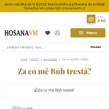
Akční nabídka do 14.8.2026. Kterou knihu si přiberete do košíku?
Slunečné léto přeje tým z hosanavm.cz
0
ks
0 Kč
Menu
Hledat
Úvod
KNIHY
Spiritualita
Za co mě Bůh trestá?
Za co mě Bůh trestá?