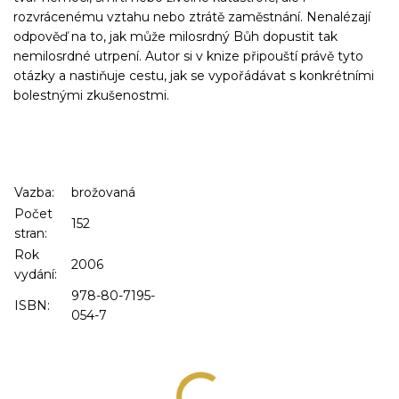
rozvrácenému vztahu nebo ztrátě zaměstnání. Nenalézají
odpověď na to, jak může milosrdný Bůh dopustit tak
nemilosrdné utrpení. Autor si v knize připouští právě tyto
otázky a nastiňuje cestu, jak se vypořádávat s konkrétními
bolestnými zkušenostmi.
Vazba:
brožovaná
Počet
152
stran:
Rok
2006
vydání:
978-80-7195-
ISBN:
054-7