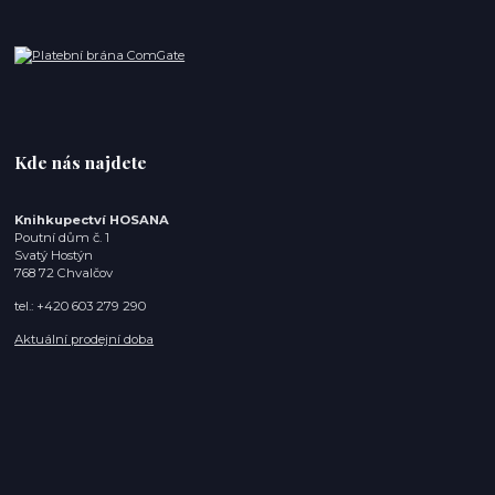
Kde nás najdete
Knihkupectví HOSANA
Poutní dům č. 1
Svatý Hostýn
768 72 Chvalčov
tel.: +420 603 279 290
Aktuální prodejní doba