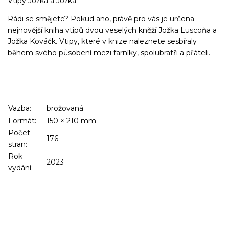
Vtipy Jožka a Jožka
Rádi se smějete? Pokud ano, právě pro vás je určena
nejnovější kniha vtipů dvou veselých kněží Jožka Luscoňa a
Jožka Kováčk. Vtipy, které v knize naleznete sesbíraly
během svého působení mezi farníky, spolubratři a přáteli.
Vazba:
brožovaná
Formát:
150
×
210
mm
Počet
176
stran:
Rok
2023
vydání: