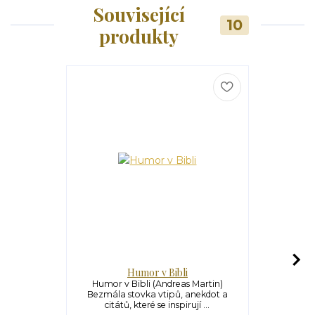
Související
10
produkty
Humor v Bibli
Otec 
Humor v Bibli (Andreas Martin)
Otec Špid
Bezmála stovka vtipů, anekdot a
Altrichter)
citátů, které se inspirují ...
svědec