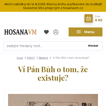
Akční nabídka do 14.8.2026. Kterou knihu si přiberete do košíku?
Slunečné léto přeje tým z hosanavm.cz
0
ks
0 Kč
Menu
Hledat
Úvod
KNIHY
Beletrie
Ví Pán Bůh o tom, že existuje?
Ví Pán Bůh o tom, že
existuje?