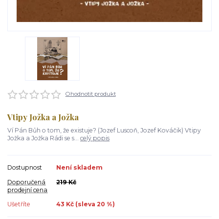
Ohodnotit produkt
Vtipy Jožka a Jožka
Ví Pán Bůh o tom, že existuje? (Jozef Luscoň, Jozef Kováčik) Vtipy
Jožka a Jožka Rádi se s...
celý popis
Dostupnost
Není skladem
Doporučená
219 Kč
prodejní cena
Ušetříte
43 Kč (sleva
20
%)