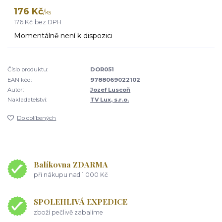
176 Kč
/
ks
176 Kč
bez DPH
Momentálně není k dispozici
Číslo produktu:
DOR051
EAN kód:
9788069022102
Autor:
Jozef Luscoň
Nakladatelství:
TV Lux, s.r.o.
Do oblíbených
Balíkovna ZDARMA
při nákupu nad 1 000 Kč
SPOLEHLIVÁ EXPEDICE
zboží pečlivě zabalíme