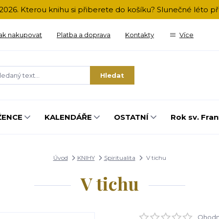
2026. Kterou knihu si přiberete do košíku? Slunečné léto 
ak nakupovat
Platba a doprava
Kontakty
Více
Hledat
ŽENCE
KALENDÁŘE
OSTATNÍ
Rok sv. Fran
Úvod
KNIHY
Spiritualita
V tichu
V tichu
Ohodno