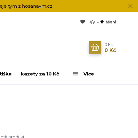
přeje tým z hosanavm.cz
Přihlášení
0
ks
0 Kč
tiška
kazety za 10 Kč
Více
tit produkt