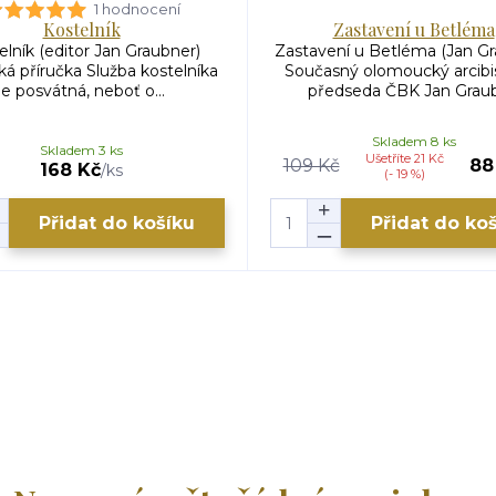
1 hodnocení
Kostelník
Zastavení u Betléma
elník (editor Jan Graubner)
Zastavení u Betléma (Jan Gr
ká příručka Služba kostelníka
Současný olomoucký arcibi
je posvátná, neboť o...
předseda ČBK Jan Graubn
Skladem 8 ks
Skladem 3 ks
Ušetříte 21 Kč
109 Kč
88
168 Kč
/
ks
(- 19 %)
Přidat do košíku
Přidat do ko