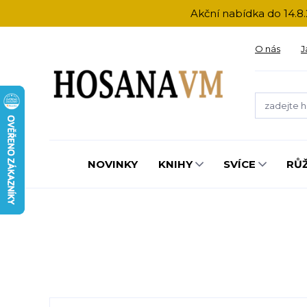
Akční nabídka do 14.8.
O nás
J
NOVINKY
KNIHY
SVÍCE
RŮ