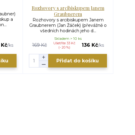
Rozhovory s arcibiskupem Janem
Graubnerem
aubner)
skup a
Rozhovory s arcibiskupem Janem
...
Graubnerem (Jan Žáček) (převážně o
všedních hodinách jeho d...
Skladem > 10 ks
Ušetříte 33 Kč
 Kč
169 Kč
136 Kč
/
ks
/
ks
(- 20 %)
šíku
Přidat do košíku