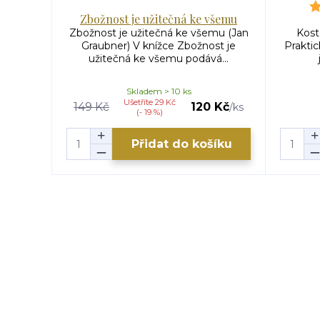
Zbožnost je užitečná ke všemu
Zbožnost je užitečná ke všemu (Jan
Kost
Graubner) V knížce Zbožnost je
Praktic
užitečná ke všemu podává...
Skladem > 10 ks
Ušetříte 29 Kč
149 Kč
120 Kč
/
ks
(- 19 %)
Přidat do košíku