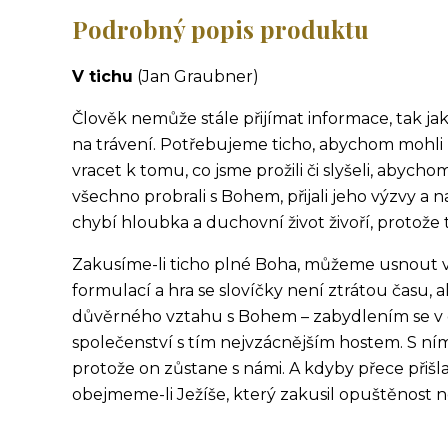
Podrobný popis produktu
V tichu
(Jan Graubner)
Člověk nemůže stále přijímat informace, tak jak
na trávení. Potřebujeme ticho, abychom mohli
vracet k tomu, co jsme prožili či slyšeli, abycho
všechno probrali s Bohem, přijali jeho výzvy 
chybí hloubka a duchovní život živoří, protože 
Zakusíme-li ticho plné Boha, můžeme usnou
t 
formulací a hra se slovíčky není ztrátou času
důvěrného vztahu s Bohem – zabydlením se v 
společenství s tím nejvzácnějším hostem. S n
protože on zůstane s námi. A kdyby přece přiš
obejmeme-li Ježíše, který zakusil opuštěnost 