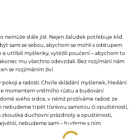
o nemůže stále jíst. Nejen žaludek potřebuje klid
 být sami se sebou, abychom se mohli s odstupem
m si utříbili myšlenky, vytěžili poučení – abychom to
a nakonec mu všechno odevzdali. Bez rozjímání nám
ten se rozjímáním živí.
v pokoji a radosti. Chvíle skládání myšlenek, hledání
, ale momentem vnitřního růstu a budování
domě svého srdce, v němž prožíváme radost ze
ím nebudeme trpět tísnivou samotou či opuštěností,
la zkouška duchovní prázdnoty a opuštěnosti,
největší, nebudeme sami – budeme s ním.