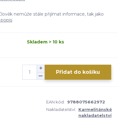
Člověk nemůže stále přijímat informace, tak jako
 popis
Skladem > 10 ks
Přidat do košíku
EAN kód:
9788075662972
Nakladatelství:
Karmelitánské
nakladatelství