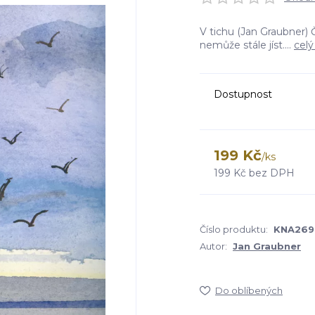
V tichu (Jan Graubner) 
nemůže stále jíst....
celý
Dostupnost
199 Kč
/
ks
199 Kč
bez DPH
Číslo produktu:
KNA269
Autor:
Jan Graubner
Do oblíbených