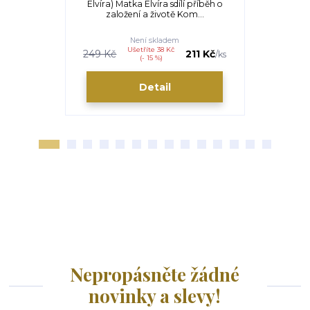
Elvíra) Matka Elvíra sdílí příběh o
Usmíření - m
založení a životě Kom...
Podle po
Medžu
Není skladem
S
Ušetříte 38 Kč
U
249 Kč
211 Kč
140 Kč
/
ks
(- 15 %)
Detail
Nepropásněte žádné
novinky a slevy!