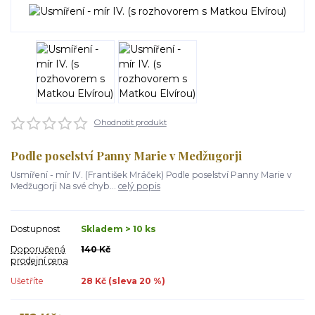
Ohodnotit produkt
Podle poselství Panny Marie v Medžugorji
Usmíření - mír IV. (František Mráček) Podle poselství Panny Marie v
Medžugorji Na své chyb...
celý popis
Dostupnost
Skladem > 10 ks
Doporučená
140 Kč
prodejní cena
Ušetříte
28 Kč (sleva
20
%)