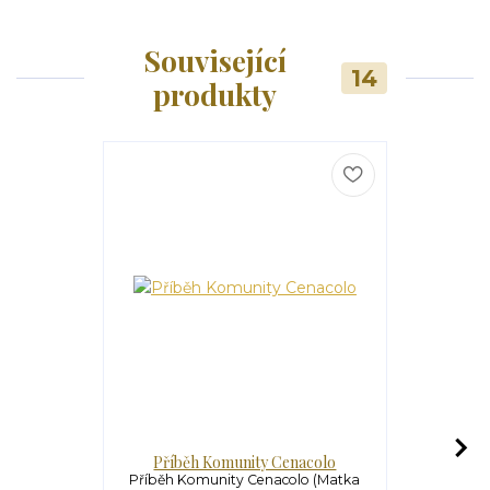
Související
14
produkty
Příběh Komunity Cenacolo
Usmíření - 
M
Příběh Komunity Cenacolo (Matka