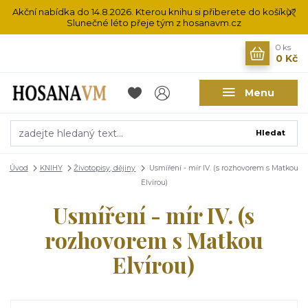
Akční nabídka do 14.8.2026. Kterou knihu si přiberete do košíku?
Slunečné léto přeje tým z hosanavm.cz
0
ks
0 Kč
Menu
Hledat
Úvod
KNIHY
Životopisy, dějiny
Usmíření - mír IV. (s rozhovorem s Matkou
Elvírou)
Usmíření - mír IV. (s
rozhovorem s Matkou
Elvírou)