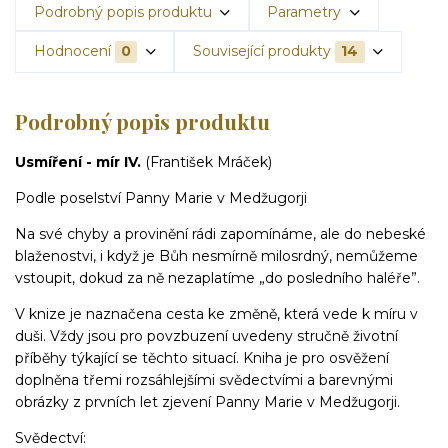
Podrobný popis produktu
Parametry
Hodnocení
0
Související produkty
14
Podrobný popis produktu
Usmíření - mír IV.
(František Mráček)
Podle poselství Panny Marie v Medžugorji
Na své chyby a provinění rádi zapomínáme, ale do nebeské
blaženostvi, i když je Bůh nesmírně milosrdný, nemůžeme
vstoupit, dokud za ně nezaplatíme „do posledního haléře”.
V knize je naznačena cesta ke změně, která vede k míru v
duši. Vždy jsou pro povzbuzení uvedeny stručně životní
příběhy týkající se těchto situací. Kniha je pro osvěžení
doplněna třemi rozsáhlejšími svědectvími a barevnými
obrázky z prvních let zjevení Panny Marie v Medžugorji.
Svědectví: