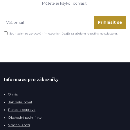
Můžete se kdykoli odhlásit.
Přihlásit se
Souhlasím se
zpracováním osobních údajů
za účelem rozesílky newsletteru.
Informace pro zákazníky
O nás
Jak nakupovat
Platba a doprava
Obchodní podmínky
Vrácení zboží