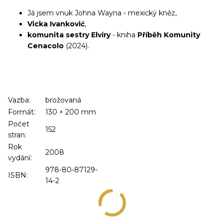
Já jsem vnuk Johna Wayna - mexický kněz,
Vicka Ivanković
,
komunita sestry Elvíry
- kniha
Příběh Komunity
Cenacolo
(2024).
Vazba:
brožovaná
Formát:
130
×
200
mm
Počet
152
stran:
Rok
2008
vydání:
978-80-87129-
ISBN:
14-2