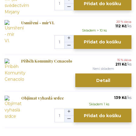
Přidat do košíku
Usmíření - mír VI.
20 % sleva
112 Kč
/
ks
Skladem > 10 ks
Přidat do košíku
Příběh Komunity Cenacolo
15 % sleva
211 Kč
/
ks
Není skladem
Detail
Objímat vyhaslá srdce
139 Kč
/
ks
Skladem 1 ks
Přidat do košíku