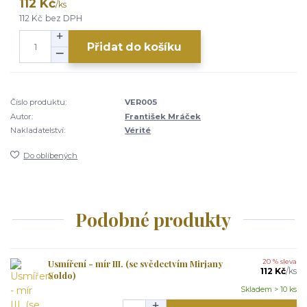
112 Kč
/
ks
112 Kč
bez DPH
Přidat do košíku
Číslo produktu:
VER005
Autor:
František Mráček
Nakladatelství:
Vérité
Do oblíbených
Podobné produkty
Usmíření - mír III. (se svědectvím Mirjany
20 % sleva
112 Kč
/
ks
Soldo)
Skladem > 10 ks