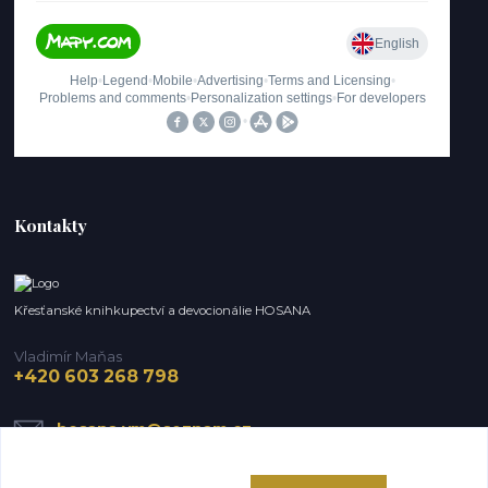
Kontakty
Křesťanské knihkupectví a devocionálie HOSANA
Vladimír Maňas
+420 603 268 798
hosana.vm@seznam.cz