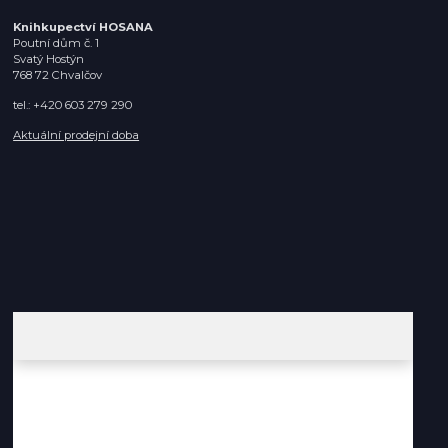
Knihkupectví HOSANA
Poutní dům č. 1
Svatý Hostýn
768 72 Chvalčov
tel.: +420 603 279 290
Aktuální prodejní doba