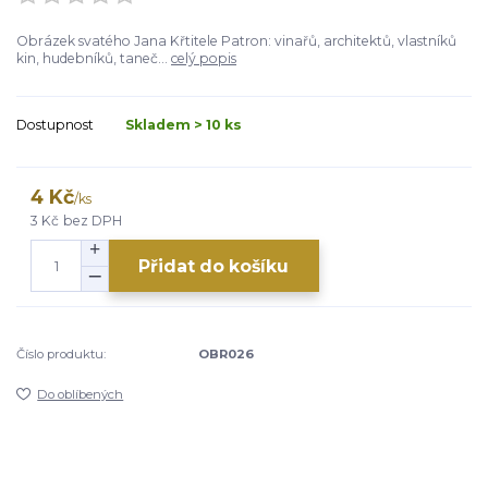
Obrázek svatého Jana Křtitele Patron: vinařů, architektů, vlastníků
kin, hudebníků, taneč...
celý popis
Dostupnost
Skladem > 10 ks
4 Kč
/
ks
3 Kč
bez DPH
Přidat do košíku
Číslo produktu:
OBR026
Do oblíbených