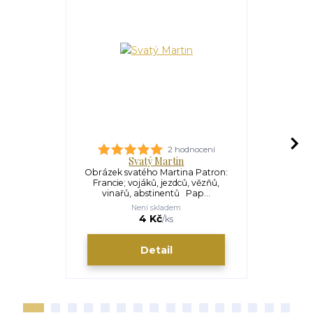
2 hodnocení
Svatý Martin
Svatý 
Obrázek svatého Martina Patron:
Obrázek s
Francie; vojáků, jezdců, vězňů,
Benátek, not
vinařů, abstinentů Pap...
zední
Není skladem
S
4 Kč
/
ks
Detail