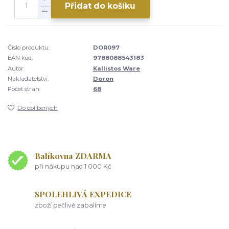
Přidat do košíku
Číslo produktu:
DOR097
EAN kód:
9788088543183
Autor:
Kallistos Ware
Nakladatelství:
Doron
Počet stran:
68
Do oblíbených
Balíkovna ZDARMA
při nákupu nad 1 000 Kč
SPOLEHLIVÁ EXPEDICE
zboží pečlivě zabalíme