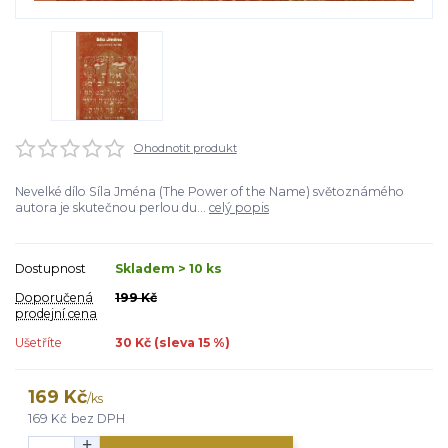
Ohodnotit produkt
Nevelké dílo Síla Jména (The Power of the Name) světoznámého
autora je skutečnou perlou du...
celý popis
Dostupnost
Skladem > 10 ks
Doporučená
199 Kč
prodejní cena
Ušetříte
30 Kč (sleva
15
%)
169 Kč
/
ks
169 Kč
bez DPH