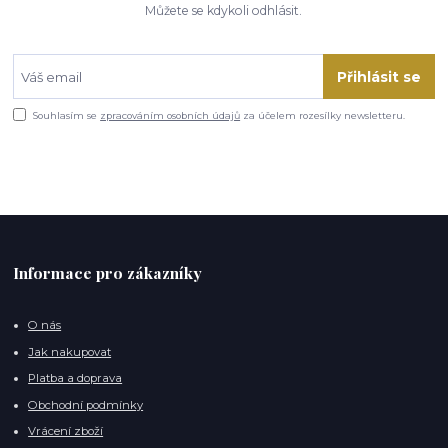
Můžete se kdykoli odhlásit.
Přihlásit se
Souhlasím se
zpracováním osobních údajů
za účelem rozesílky newsletteru.
Informace pro zákazníky
O nás
Jak nakupovat
Platba a doprava
Obchodní podmínky
Vrácení zboží