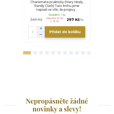
Charismata prakticky (Mary Healy,
Dobrá zpo
Randy Clark) Tuto knihu jsme
Bergman) V
napsali ve víře, že projevy...
všichni p
Skladem 1 ks
Ušetříte 52 Kč
349 Kč
297 Kč
189 Kč
/
ks
(- 15 %)
Přidat do košíku
Nepropásněte žádné
novinky a slevy!