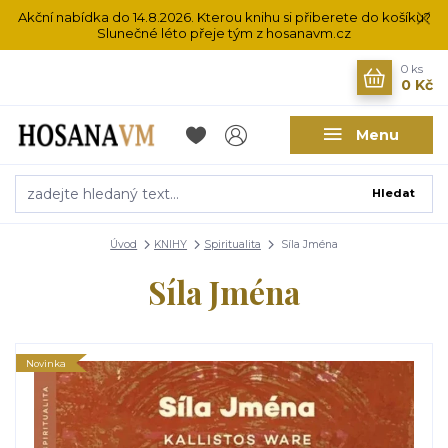
Akční nabídka do 14.8.2026. Kterou knihu si přiberete do košíku?
Slunečné léto přeje tým z hosanavm.cz
0
ks
0 Kč
Menu
Hledat
Úvod
KNIHY
Spiritualita
Síla Jména
Síla Jména
Novinka