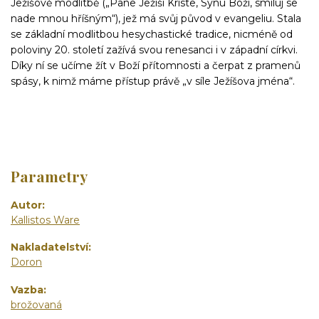
Ježíšově modlitbě („Pane Ježíši Kriste, Synu Boží, smiluj se
nade mnou hříšným“), jež má svůj původ v evangeliu. Stala
se základní modlitbou hesychastické tradice, nicméně od
poloviny 20. století zažívá svou renesanci i v západní církvi.
Díky ní se učíme žít v Boží přítomnosti a čerpat
z pramenů
spásy, k nimž máme přístup právě „v síle Ježíšova jména“.
Parametry
Autor
Kallistos Ware
Nakladatelství
Doron
Vazba
brožovaná