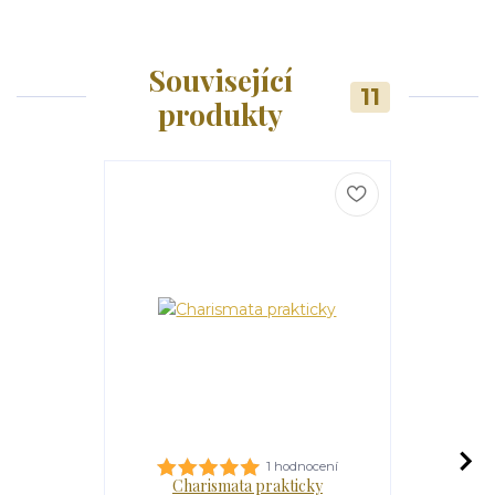
Související
11
produkty
1 hodnocení
Charismata prakticky
Dobrá