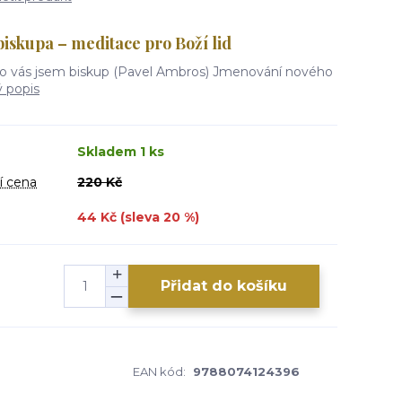
iskupa – meditace pro Boží lid
ro vás jsem biskup (Pavel Ambros) Jmenování nového
ý popis
Skladem 1 ks
í cena
220 Kč
44 Kč (sleva
20
%)
Přidat do košíku
EAN kód:
9788074124396