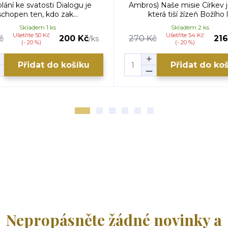
lání ke svatosti Dialogu je
Ambros) Naše misie Církev j
schopen ten, kdo zak...
která tiší žízeň Božího l.
Skladem 1 ks
Skladem 2 ks
Ušetříte 50 Kč
Ušetříte 54 Kč
č
200 Kč
270 Kč
216
/
ks
(- 20 %)
(- 20 %)
Přidat do košíku
Přidat do ko
Nepropásněte žádné novinky a