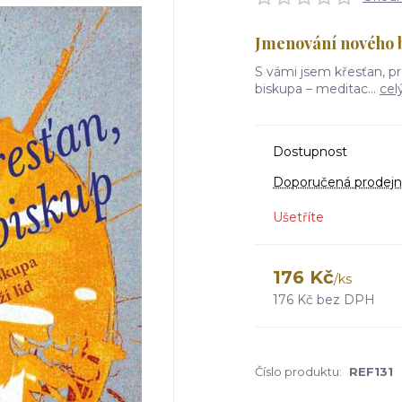
Jmenování nového b
S vámi jsem křesťan, p
biskupa – meditac...
cel
Dostupnost
Doporučená prodejn
Ušetříte
176 Kč
/
ks
176 Kč
bez DPH
Číslo produktu:
REF131