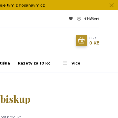
přeje tým z hosanavm.cz
Přihlášení
0
ks
0 Kč
tiška
kazety za 10 Kč
Více
 biskup
tit produkt