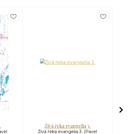
.
Živá řeka evangelia 3.
avel
Živá řeka evangelia 3. (Pavel
Antoní