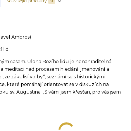
Související produkty
9
Pavel Ambros)
 lid
ým časem. Úloha Božího lidu je nenahraditelná.
a meditaci nad procesem hledání, jmenování a
„ze zákulisí volby“, seznámí se s historickými
e, které pomáhají orientovat se v diskuzích na
ku sv. Augustina: „S vámi jsem křesťan, pro vás jsem