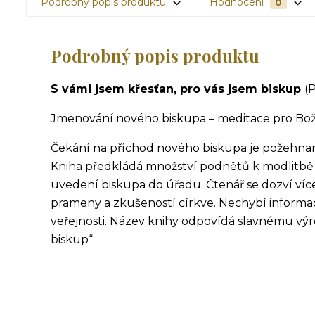
Podrobný popis produktu
Hodnocení
0
Podrobný popis produktu
S vámi jsem křesťan, pro vás jsem biskup
(
Jmenování nového biskupa – meditace pro Boží
Čekání na příchod nového biskupa je požeh­nan
Kniha předkládá množství podnětů k modlitbě 
uvedení biskupa do úřadu. Čtenář se dozví více 
prameny a zkušeností církve. Nechybí informac
veřejnosti. Název knihy odpovídá slavnému výro
biskup“.