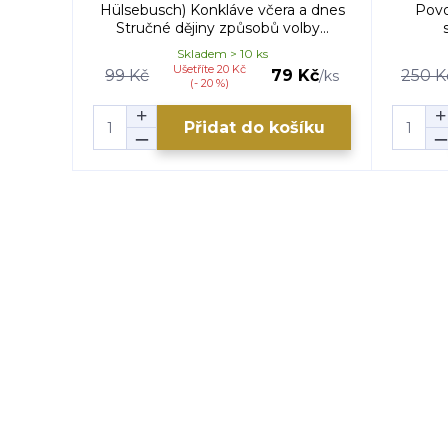
Hülsebusch) Konkláve včera a dnes
Povo
Stručné dějiny způsobů volby...
Skladem > 10 ks
Ušetříte 20 Kč
99 Kč
79 Kč
250 K
/
ks
(- 20 %)
Přidat do košíku