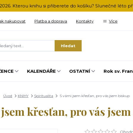
2026. Kterou knihu si přiberete do košíku? Slunečné léto 
ak nakupovat
Platba a doprava
Kontakty
Více
Hledat
ŽENCE
KALENDÁŘE
OSTATNÍ
Rok sv. Fran
Úvod
KNIHY
Spiritualita
S vámi jsem křesťan, pro vás jsem biskup
 jsem křesťan, pro vás jsem
Ohodno