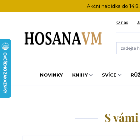
Akční nabídka do 14.8.
O nás
J
NOVINKY
KNIHY
SVÍCE
RŮ
S vámi