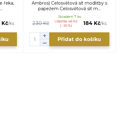
e řeka,
Ambros) Celosvětová síť modlitby s
Apošto
..
papežem Celosvětová síť m...
Skladem 7 ks
Ušetříte 46 Kč
 Kč
230 Kč
184 Kč
120 
/
ks
/
ks
(- 20 %)
šíku
Přidat do košíku