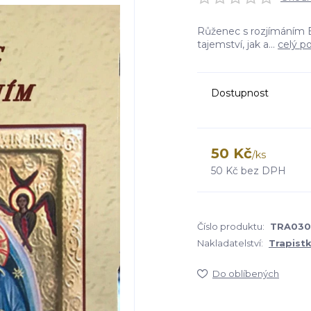
Růženec s rozjímáním B
tajemství, jak a...
celý p
Dostupnost
50 Kč
/
ks
50 Kč
bez DPH
Číslo produktu:
TRA030
Nakladatelství:
Trapist
Do oblíbených