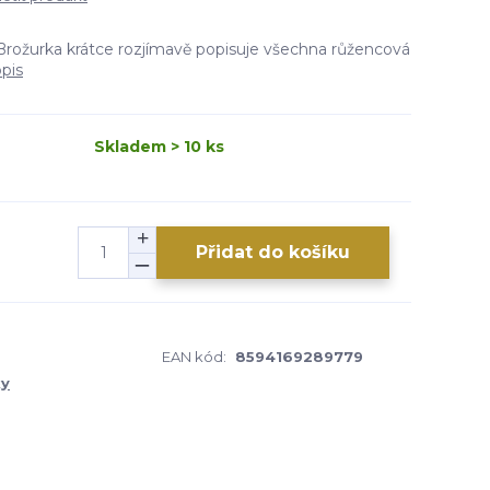
rožurka krátce rozjímavě popisuje všechna růžencová
opis
Skladem > 10 ks
Přidat do košíku
EAN kód:
8594169289779
ky