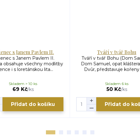
enec s Janem Pavlem II.
Tváří v tvář Bohu
enec s Janem Pavlem II.
Tváří v tvář Bohu (Dom S
a obsahuje všechny modlitby
Dom Samuel, opat klášter
ence i s loretánskou lita...
Dvůr, představuje kořeny a
Skladem > 10 ks
Skladem 6 ks
69 Kč
50 Kč
/
ks
/
ks
Přidat do košíku
Přidat do ko