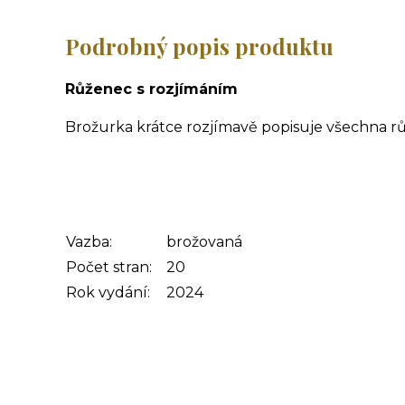
Podrobný popis produktu
Růženec s rozjímáním
Brožurka krátce rozjímavě popisuje všechna růž
Vazba:
brožovaná
Počet stran:
20
Rok vydání:
2024