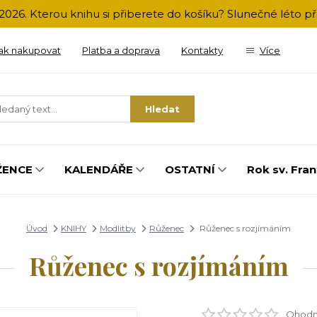
2026. Kterou knihu si přiberete do košíku? Slunečné léto 
ak nakupovat
Platba a doprava
Kontakty
Více
Hledat
ŽENCE
KALENDÁŘE
OSTATNÍ
Rok sv. Fran
Úvod
KNIHY
Modlitby
Růženec
Růženec s rozjímáním
Růženec s rozjímáním
Ohodno