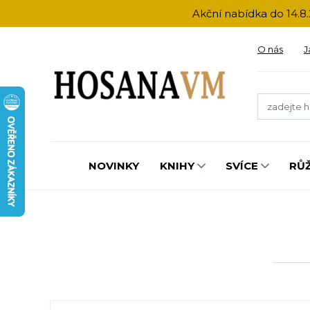
Akční nabídka do 14.8.
O nás
J
NOVINKY
KNIHY
SVÍCE
RŮ