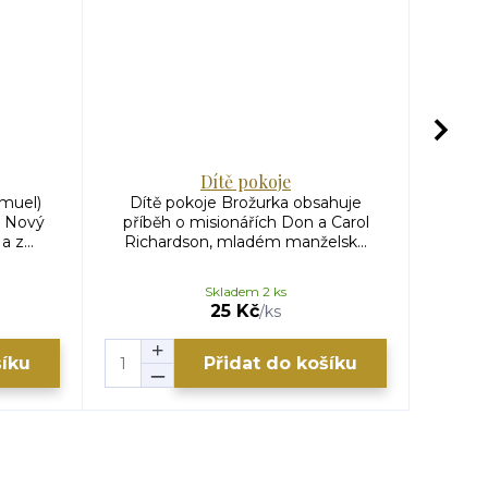
Dítě pokoje
amuel)
Dítě pokoje Brožurka obsahuje
Co hled
a Nový
příběh o misionářích Don a Carol
modl
 z...
Richardson, mladém manželsk...
Skladem 2 ks
25 Kč
/
ks
šíku
Přidat do košíku