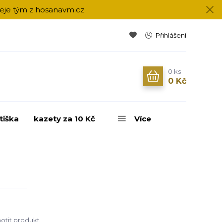
přeje tým z hosanavm.cz
Přihlášení
0
ks
0 Kč
tiška
kazety za 10 Kč
Více
tit produkt