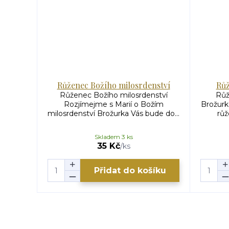
Růženec Božího milosrdenství
Růž
Růženec Božího milosrdenství
Růž
Rozjímejme s Marií o Božím
Brožurk
milosrdenství Brožurka Vás bude do...
růž
Skladem 3 ks
35 Kč
/
ks
Přidat do košíku