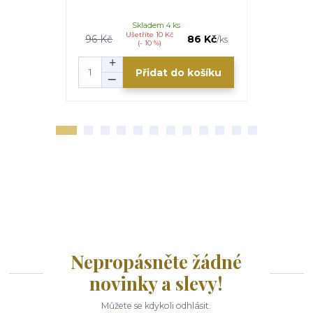
Skladem 4 ks
S
Ušetříte 10 Kč
Uš
96 Kč
86 Kč
55 Kč
/
ks
(- 10 %)
Přidat do košíku
Nepropásněte žádné
novinky a slevy!
Můžete se kdykoli odhlásit.