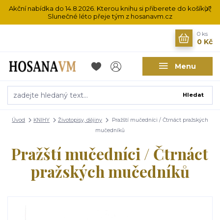
Akční nabídka do 14.8.2026. Kterou knihu si přiberete do košíku?
Slunečné léto přeje tým z hosanavm.cz
0
ks
0 Kč
Menu
Hledat
Úvod
KNIHY
Životopisy, dějiny
Pražští mučedníci / Čtrnáct pražských
mučedníků
Pražští mučedníci / Čtrnáct
pražských mučedníků