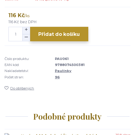
116 Kč
/
ks
116 Kč
bez DPH
Přidat do košíku
Číslo produktu:
PAU061
EAN kód:
9788074500381
Nakladatelství:
Paulínky
Počet stran:
96
Do oblíbených
Podobné produkty
20 % sleva