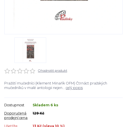
Ohodnotit produkt
Pražští mučedníci (Klement Minařík OFM) Čtrnáct pražských
mučedníků v malé antologii nejen...
celý popis
Dostupnost
Skladem 6 ks
Doporučená
129 Kč
prodejní cena
Ušetříte
13 Kč (sleva
10
%)