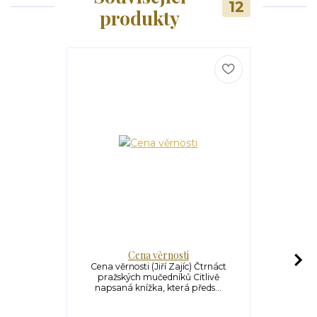
12
produkty
Cena věrnosti
Novéna k 
pražských
Cena věrnosti (Jiří Zajíc) Čtrnáct
pražských mučedníků Citlivě
Bachstein
napsaná knížka, která předs...
Novéna k
pražských
Bachsteina