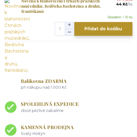
Novéna k blahořečení Čtrnácti pražských
44 Kč
/
ks
mučedníků, Bedřicha Bachsteina a druhů,
františkánů
Skladem > 10 ks
Přidat do košíku
Balíkovna ZDARMA
při nákupu nad 1 000 Kč
SPOLEHLIVÁ EXPEDICE
zboží pečlivě zabalíme
KAMENNÁ PRODEJNA
Svatý Hostýn