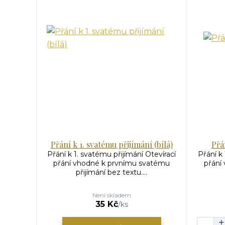
Přání k 1. svatému přijímání (bílá)
Přá
Přání k 1. svatému přijímání Otevírací
Přání k 
přání vhodné k prvnímu svatému
přání
přijímání bez textu....
Není skladem
35 Kč
/
ks