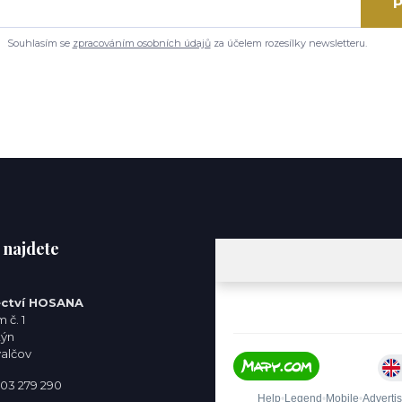
P
Souhlasím se
zpracováním osobních údajů
za účelem rozesílky newsletteru.
 najdete
ctví HOSANA
 č. 1
týn
valčov
 603 279 290