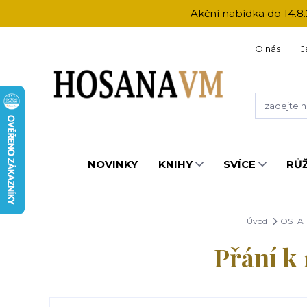
Akční nabídka do 14.8.
O nás
J
NOVINKY
KNIHY
SVÍCE
RŮ
Úvod
OSTAT
Přání k 