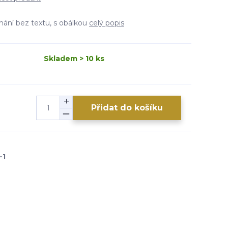
ímání bez textu, s obálkou
celý popis
Skladem > 10 ks
Přidat do košíku
-1