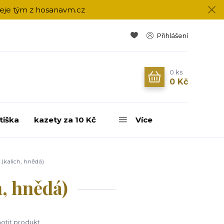
přeje tým z hosanavm.cz
Přihlášení
0
ks
0 Kč
tiška
kazety za 10 Kč
Více
 (kalich, hnědá)
h, hnědá)
tit produkt