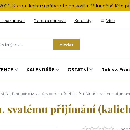
2026. Kterou knihu si přiberete do košíku? Slunečné léto 
ak nakupovat
Platba a doprava
Kontakty
Více
Hledat
ŽENCE
KALENDÁŘE
OSTATNÍ
Rok sv. Fran
NÍ
Přání, pohledy, záložky do knih
Přání
Přání k 1. svatému přijímání
1. svatému přijímání (kalic
Ohodno