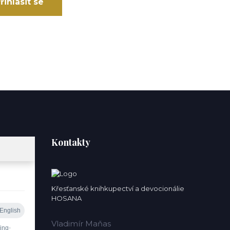
řihlásit se
Kontakty
Křesťanské knihkupectví a devocionálie
HOSANA
Vladimír Maňas