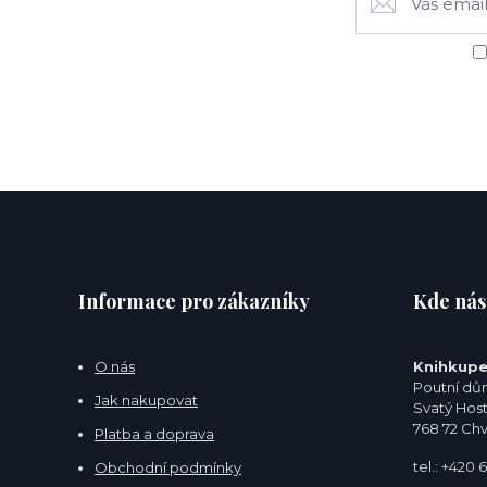
Informace pro zákazníky
Kde nás
O nás
Knihkupe
Poutní dům
Jak nakupovat
Svatý Hos
768 72 Ch
Platba a doprava
tel.: +420
Obchodní podmínky