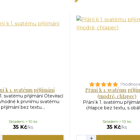
1 hodnoc
ní k 1. svatému přijímání
Přání k 1. svatému přijí
(modré, chlapec)
1. svatému přijímání Otevírací
 vhodné k prvnímu svatému
Přání k 1. svatému přijímá
přijímání bez textu....
chlapce bez textu, s obá
Skladem > 10 ks
Skladem > 10 ks
35 Kč
35 Kč
/
ks
/
ks