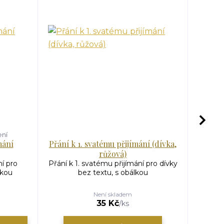
ení
mání
Přání k 1. svatému přijímání (dívka,
Svíc
růžová)
ní pro
Přání k 1. svatému přijímání pro dívky
Svíce 
lkou
bez textu, s obálkou
Mot
Není skladem
35 Kč
/
ks