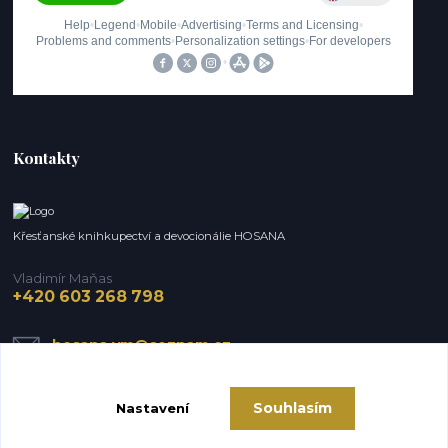
Kontakty
Křesťanské knihkupectví a devocionálie HOSANA
Vladimír Maňas
+420 603 268 798
hosana.vm@seznam.cz
Souhlasím
Nastavení