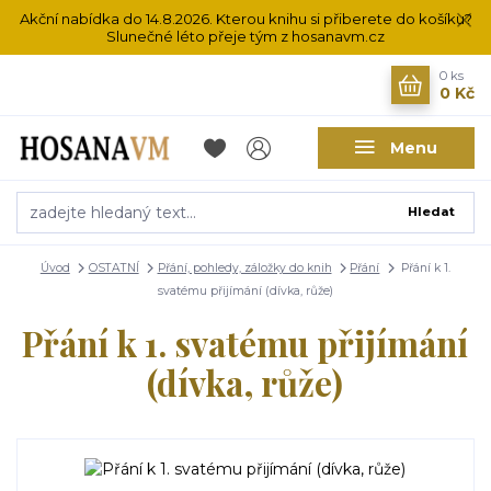
Akční nabídka do 14.8.2026. Kterou knihu si přiberete do košíku?
Slunečné léto přeje tým z hosanavm.cz
0
ks
0 Kč
Menu
Hledat
Úvod
OSTATNÍ
Přání, pohledy, záložky do knih
Přání
Přání k 1.
svatému přijímání (dívka, růže)
Přání k 1. svatému přijímání
(dívka, růže)