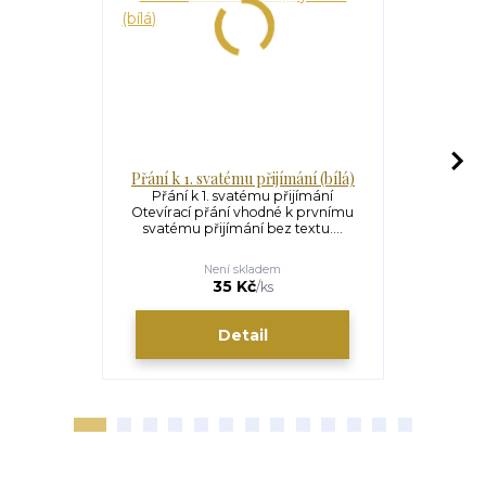
Přání k 1. svatému přijímání (bílá)
Přání k 
Přání k 1. svatému přijímání
Přání k 
Otevírací přání vhodné k prvnímu
Otevírací 
svatému přijímání bez textu....
svatému p
Není skladem
S
35 Kč
/
ks
Detail