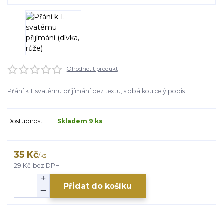
Ohodnotit produkt
Přání k 1. svatému přijímání bez textu, s obálkou
celý popis
Dostupnost
Skladem 9 ks
35 Kč
/
ks
29 Kč
bez DPH
Přidat do košíku