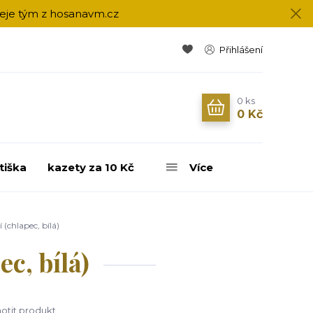
přeje tým z hosanavm.cz
Přihlášení
0
ks
0 Kč
tiška
kazety za 10 Kč
Více
 (chlapec, bílá)
c, bílá)
tit produkt