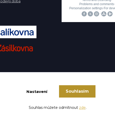
rodejní doba
Souhlasím
Nastavení
Vytvořeno na
Eshop-rychle.cz
Souhlas můžete odmítnout
zde
.