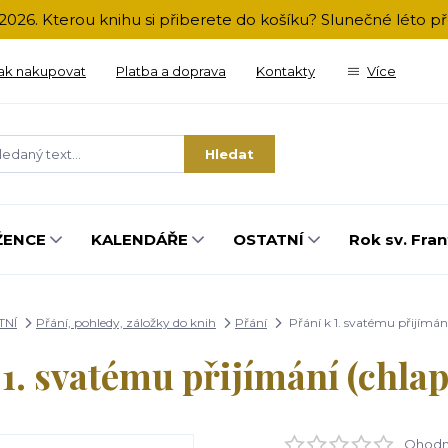
2026. Kterou knihu si přiberete do košíku? Slunečné léto 
ak nakupovat
Platba a doprava
Kontakty
Více
Hledat
ŽENCE
KALENDÁŘE
OSTATNÍ
Rok sv. Fran
TNÍ
Přání, pohledy, záložky do knih
Přání
Přání k 1. svatému přijímání
 1. svatému přijímání (chlape
Ohodno