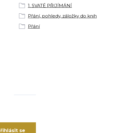
1. SVATÉ PŘIJÍMÁNÍ
Přání, pohledy, záložky do knih
Přání
řihlásit se