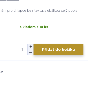
ímání pro chlapce bez textu, s obálkou
celý popis
Skladem > 10 ks
Přidat do košíku
-2