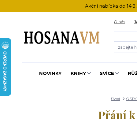
Akční nabídka do 14.8.
O nás
J
NOVINKY
KNIHY
SVÍCE
RŮ
Úvod
OSTA
Přání k