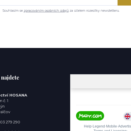
Souhlasím se
zpracováním osobních údajů
za účelem rozesílky newsletteru.
 najdete
ctví HOSANA
 č. 1
týn
valčov
 603 279 290