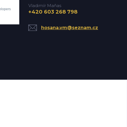
Vladimír Maňas
+420 603 268 798
hosana.vm@seznam.cz