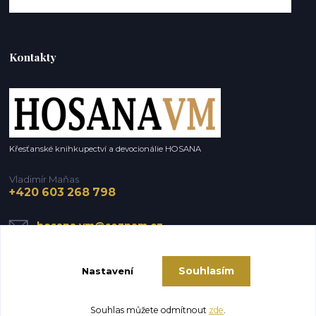
Kontakty
Křesťanské knihkupectví a devocionálie HOSANA
Vladimír Maňas
+420 603 268 798
hosana.vm@seznam.cz
Souhlasím
Nastavení
Souhlas můžete odmítnout
zde
.
Vytvořeno na
Eshop-rychle.cz