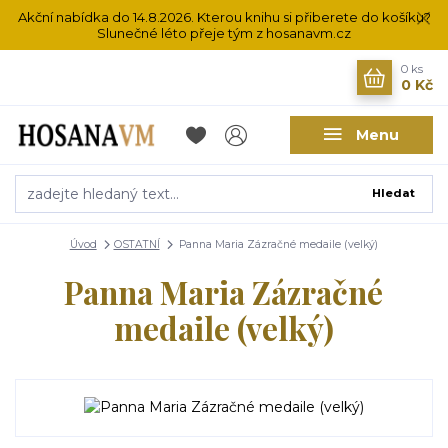
Akční nabídka do 14.8.2026. Kterou knihu si přiberete do košíku?
Slunečné léto přeje tým z hosanavm.cz
0
ks
0 Kč
Menu
Hledat
Úvod
OSTATNÍ
Panna Maria Zázračné medaile (velký)
Panna Maria Zázračné
medaile (velký)