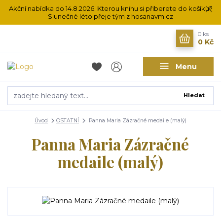
Akční nabídka do 14.8.2026. Kterou knihu si přiberete do košíku?
Slunečné léto přeje tým z hosanavm.cz
0
ks
0 Kč
Menu
Hledat
Úvod
OSTATNÍ
Panna Maria Zázračné medaile (malý)
Panna Maria Zázračné
medaile (malý)