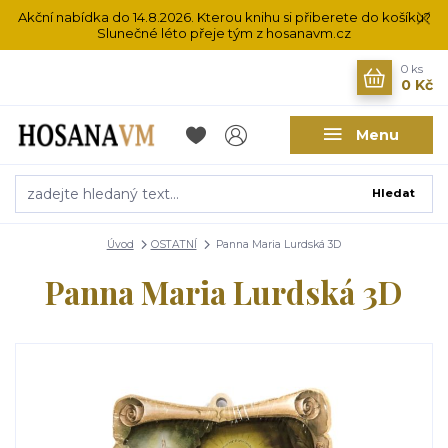
Akční nabídka do 14.8.2026. Kterou knihu si přiberete do košíku?
Slunečné léto přeje tým z hosanavm.cz
0
ks
0 Kč
Menu
Hledat
Úvod
OSTATNÍ
Panna Maria Lurdská 3D
Panna Maria Lurdská 3D