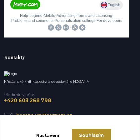
Kontakty
Křesťanské knihkupectví a devocionálie HOSANA
Vladimír Maňas
+420 603 268 798
hosana.vm@seznam.cz
Souhlasím
Nastavení