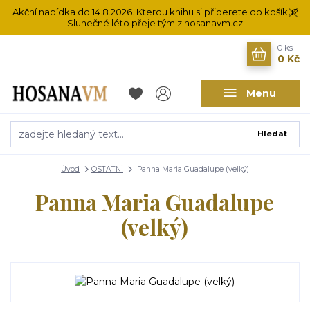
Akční nabídka do 14.8.2026. Kterou knihu si přiberete do košíku?
Slunečné léto přeje tým z hosanavm.cz
0
ks
0 Kč
Menu
Hledat
Úvod
OSTATNÍ
Panna Maria Guadalupe (velký)
Panna Maria Guadalupe
(velký)