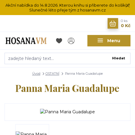
Akční nabídka do 14.8.2026. Kterou knihu si přiberete do košíku?
Slunečné léto přeje tým z hosanavm.cz
0
ks
0 Kč
Menu
Hledat
Úvod
OSTATNÍ
Panna Maria Guadalupe
Panna Maria Guadalupe