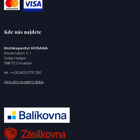
Kde nás najdete
Knihkupectví HOSANA
Poutní dům č. 1
Svatý Hostýn
768 72 Chvalčov
tel.: +420 603 279 290
Aktuální prodejní doba