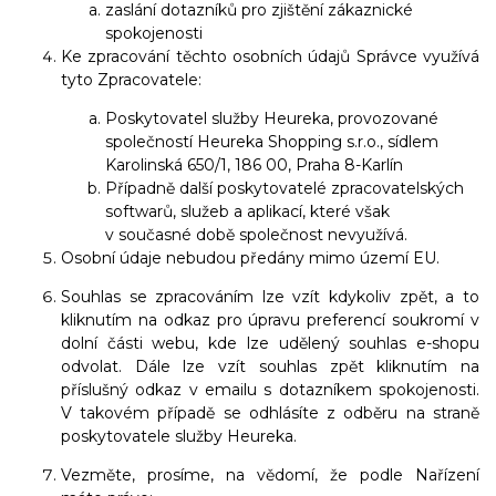
zaslání dotazníků pro zjištění zákaznické
spokojenosti
Ke zpracování těchto osobních údajů Správce využívá
tyto Zpracovatele:
Poskytovatel služby Heureka, provozované
společností Heureka Shopping s.r.o., sídlem
Karolinská 650/1, 186 00, Praha 8-Karlín
Případně další poskytovatelé zpracovatelských
softwarů, služeb a aplikací, které však
v současné době společnost nevyužívá.
Osobní údaje nebudou předány mimo území EU.
Souhlas se zpracováním lze vzít kdykoliv zpět, a to
kliknutím na odkaz pro úpravu preferencí soukromí v
dolní části webu, kde lze udělený souhlas e-shopu
odvolat. Dále lze vzít souhlas zpět kliknutím na
příslušný odkaz v emailu s dotazníkem spokojenosti.
V takovém případě se odhlásíte z odběru na straně
poskytovatele služby Heureka.
Vezměte, prosíme, na vědomí, že podle Nařízení