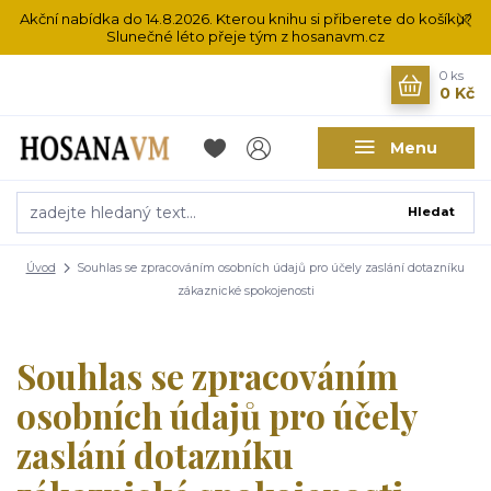
Akční nabídka do 14.8.2026. Kterou knihu si přiberete do košíku?
Slunečné léto přeje tým z hosanavm.cz
0
ks
0 Kč
Menu
Hledat
Úvod
Souhlas se zpracováním osobních údajů pro účely zaslání dotazníku
zákaznické spokojenosti
Souhlas se zpracováním
osobních údajů pro účely
zaslání dotazníku