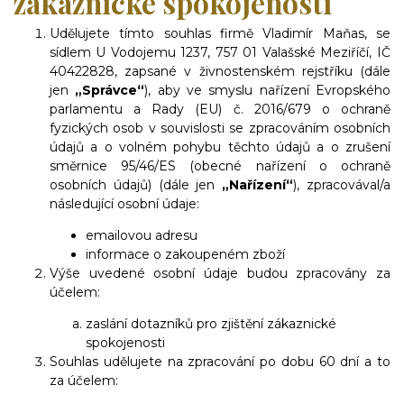
zákaznické spokojenosti
Udělujete tímto souhlas firmě Vladimír Maňas, se
sídlem U Vodojemu 1237, 757 01 Valašské Meziříčí, IČ
40422828, zapsané v živnostenském rejstříku (dále
jen
„Správce“
), aby ve smyslu nařízení Evropského
parlamentu a Rady (EU) č. 2016/679 o ochraně
fyzických osob v souvislosti se zpracováním osobních
údajů a o volném pohybu těchto údajů a o zrušení
směrnice 95/46/ES (obecné nařízení o ochraně
osobních údajů) (dále jen
„Nařízení“
), zpracovával/a
následující osobní údaje:
emailovou adresu
informace o zakoupeném zboží
Výše uvedené osobní údaje budou zpracovány za
účelem:
zaslání dotazníků pro zjištění zákaznické
spokojenosti
Souhlas udělujete na zpracování po dobu 60 dní a to
za účelem: