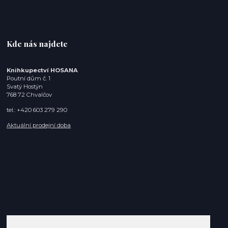
Kde nás najdete
Knihkupectví HOSANA
Poutní dům č. 1
Svatý Hostýn
768 72 Chvalčov
tel.: +420 603 279 290
Aktuální prodejní doba