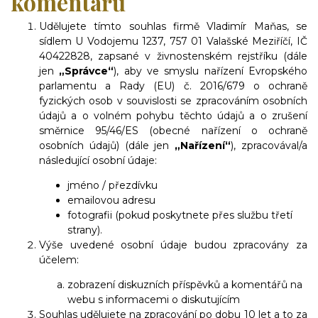
komentářů
Udělujete tímto souhlas firmě Vladimír Maňas, se
sídlem U Vodojemu 1237, 757 01 Valašské Meziříčí, IČ
40422828, zapsané v živnostenském rejstříku (dále
jen
„Správce“
), aby ve smyslu nařízení Evropského
parlamentu a Rady (EU) č. 2016/679 o ochraně
fyzických osob v souvislosti se zpracováním osobních
údajů a o volném pohybu těchto údajů a o zrušení
směrnice 95/46/ES (obecné nařízení o ochraně
osobních údajů) (dále jen
„Nařízení“
), zpracovával/a
následující osobní údaje:
jméno / přezdívku
emailovou adresu
fotografii (pokud poskytnete přes službu třetí
strany).
Výše uvedené osobní údaje budou zpracovány za
účelem:
zobrazení diskuzních příspěvků a komentářů na
webu s informacemi o diskutujícím
Souhlas udělujete na zpracování po dobu 10 let a to za