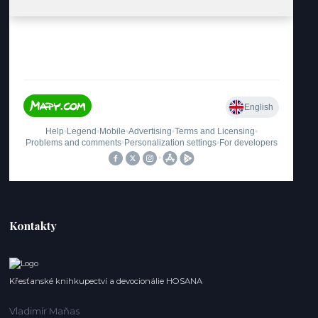
Kontakty
Křesťanské knihkupectví a devocionálie HOSANA
Vladimír Maňas