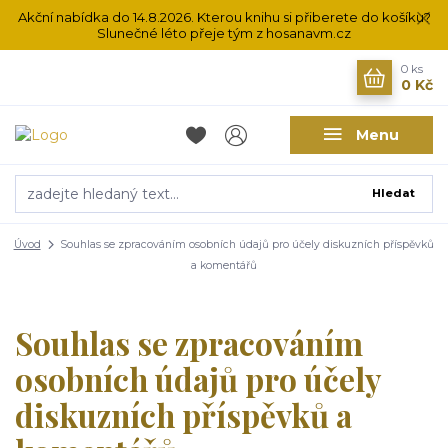
Akční nabídka do 14.8.2026. Kterou knihu si přiberete do košíku?
Slunečné léto přeje tým z hosanavm.cz
0
ks
0 Kč
Menu
Hledat
Úvod
Souhlas se zpracováním osobních údajů pro účely diskuzních příspěvků
a komentářů
Souhlas se zpracováním
osobních údajů pro účely
diskuzních příspěvků a