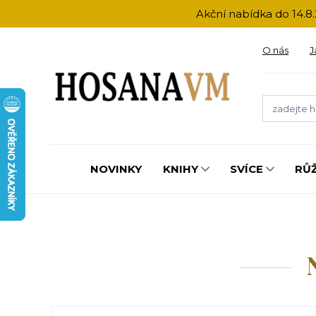
Akční nabídka do 14.8.
O nás
J
NOVINKY
KNIHY
SVÍCE
RŮ