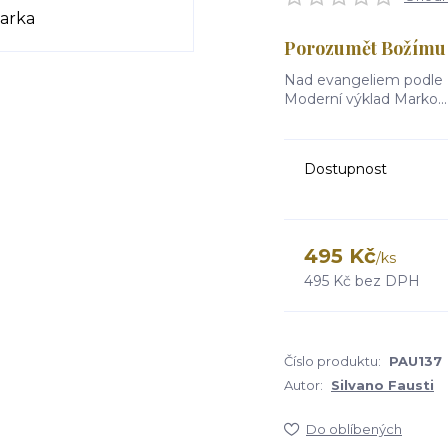
Porozumět Božímu 
Nad evangeliem podle 
Moderní výklad Marko..
Dostupnost
495 Kč
/
ks
495 Kč
bez DPH
Číslo produktu:
PAU137
Autor:
Silvano Fausti
Do oblíbených