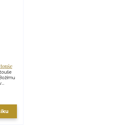
touše
touše
 Božímu
..
šíku