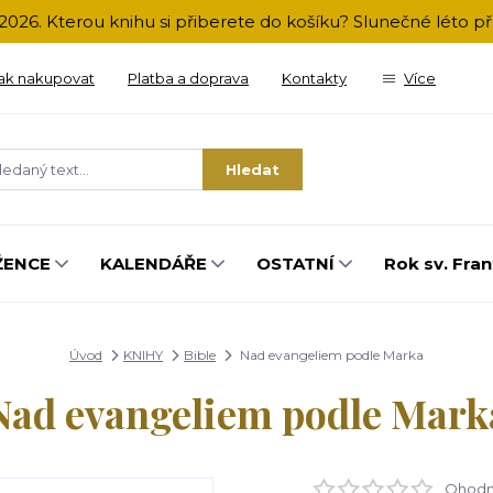
2026. Kterou knihu si přiberete do košíku? Slunečné léto 
ak nakupovat
Platba a doprava
Kontakty
Více
Hledat
ŽENCE
KALENDÁŘE
OSTATNÍ
Rok sv. Fran
Úvod
KNIHY
Bible
Nad evangeliem podle Marka
Nad evangeliem podle Mark
Ohodno