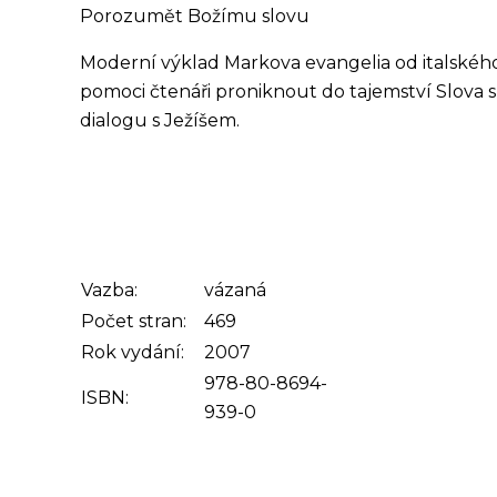
Porozumět Božímu slovu
Moderní výklad Markova evangelia od italského
pomoci čtenáři proniknout do tajemství Slova 
dialogu s Ježíšem.
Vazba:
vázaná
Počet stran:
469
Rok vydání:
2007
978-80-8694-
ISBN:
939-0