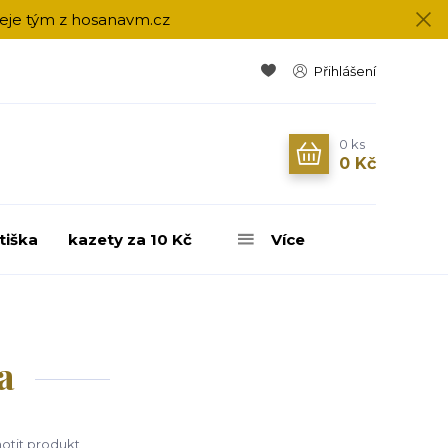
přeje tým z hosanavm.cz
Přihlášení
0
ks
0 Kč
tiška
kazety za 10 Kč
Více
a
tit produkt