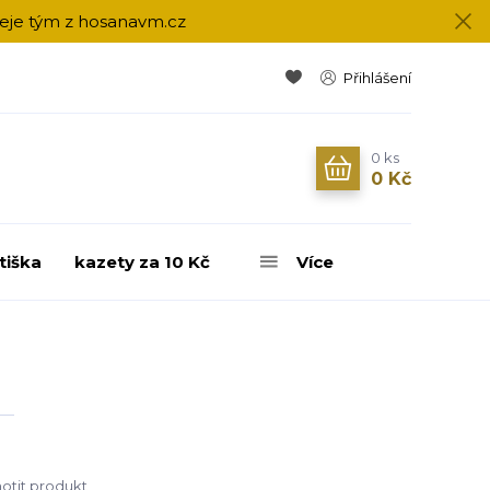
přeje tým z hosanavm.cz
Přihlášení
0
ks
0 Kč
tiška
kazety za 10 Kč
Více
tit produkt