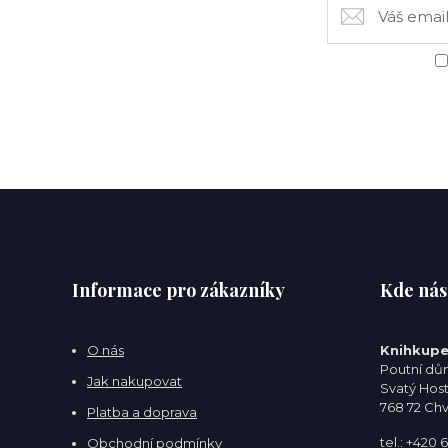
Informace pro zákazníky
Kde nás
O nás
Knihkupe
Poutní dům
Jak nakupovat
Svatý Hos
768 72 Ch
Platba a doprava
tel.: +420
Obchodní podmínky