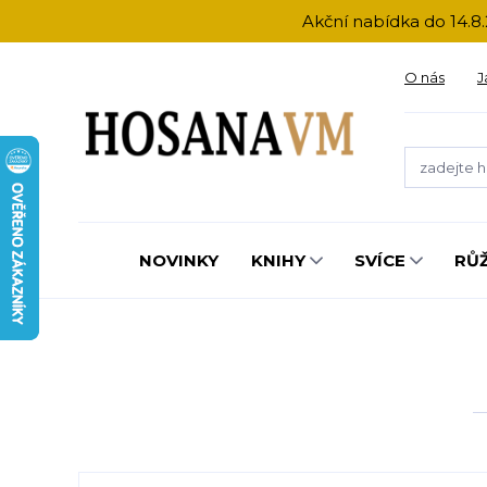
Akční nabídka do 14.8.
O nás
J
NOVINKY
KNIHY
SVÍCE
RŮ