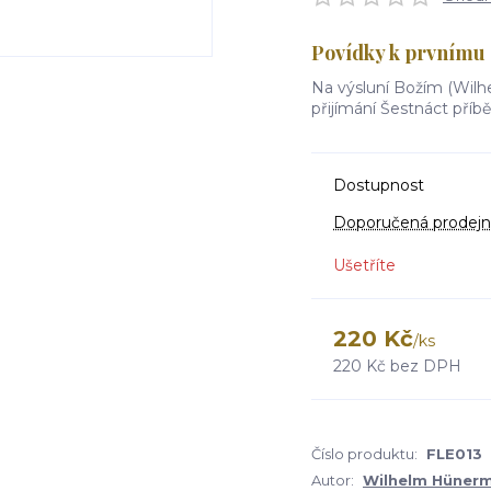
Povídky k prvnímu 
Na výsluní Božím (Wil
přijímání Šestnáct příbě
Dostupnost
Doporučená prodejn
Ušetříte
220 Kč
/
ks
220 Kč
bez DPH
Číslo produktu:
FLE013
Autor:
Wilhelm Hüner