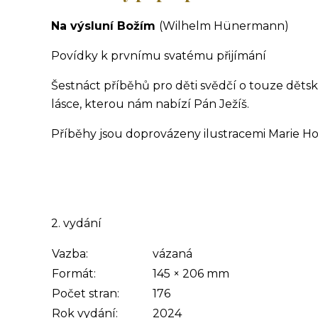
Na výsluní Božím
(Wilhelm Hünermann)
Povídky k prvnímu svatému přijímání
Šestnáct příběhů pro děti svědčí o touze děts
lásce, kterou nám nabízí Pán Ježíš.
Příběhy jsou doprovázeny ilustracemi Marie H
2. vydání
Vazba:
vázaná
Formát:
145
×
206
mm
Počet stran:
176
Rok vydání:
2024