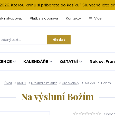
2026. Kterou knihu si přiberete do košíku? Slunečné léto 
ak nakupovat
Platba a doprava
Kontakty
Více
Hledat
ŽENCE
KALENDÁŘE
OSTATNÍ
Rok sv. Fran
Úvod
KNIHY
Pro děti a mládež
Pro školáky
Na výsluní Božím
Na výsluní Božím
Ohodno