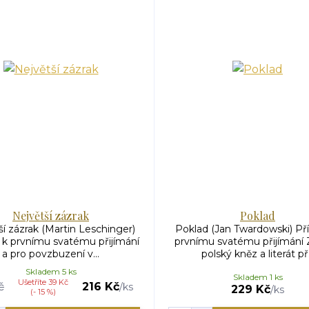
Největší zázrak
Poklad
ší zázrak (Martin Leschinger)
Poklad (Jan Twardowski) Př
 k prvnímu svatému přijímání
prvnímu svatému přijímání
a pro povzbuzení v...
polský kněz a literát př.
Skladem 5 ks
Skladem 1 ks
Ušetříte 39 Kč
č
216 Kč
/
ks
229 Kč
/
ks
(- 15 %)