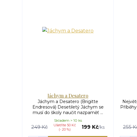
Jáchym a Desatero
Jáchym a Desatero (Brigitte
Největ
Endresová) Desetiletý Jáchym se
Příběhy
musí do školy naučit nazpaměť ...
Skladem > 10 ks
Ušetříte 50 Kč
249 Kč
199 Kč
255 K
/
ks
(- 20 %)