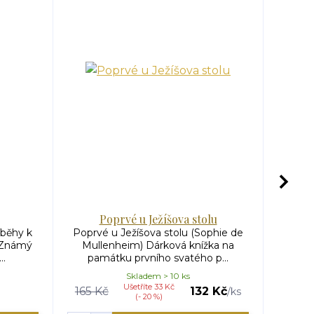
Poprvé u Ježíšova stolu
P
íběhy k
Poprvé u Ježíšova stolu (Sophie de
Pane
 Známý
Mullenheim) Dárková knížka na
sešite
..
památku prvního svatého p...
mo
Skladem > 10 ks
Ušetříte 33 Kč
165 Kč
132 Kč
/
ks
(- 20 %)