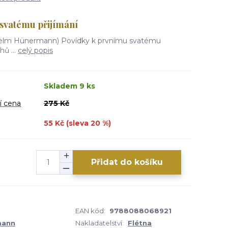
svatému přijímání
helm Hünermann) Povídky k prvnímu svatému
hů ...
celý popis
Skladem 9 ks
í cena
275 Kč
55 Kč (sleva
20
%)
Přidat do košíku
EAN kód:
9788088068921
mann
Nakladatelství:
Flétna