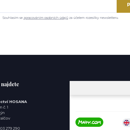
P
Souhlasím se
zpracováním osobních údajů
za účelem rozesílky newsletteru.
 najdete
ctví HOSANA
 č. 1
týn
valčov
 603 279 290