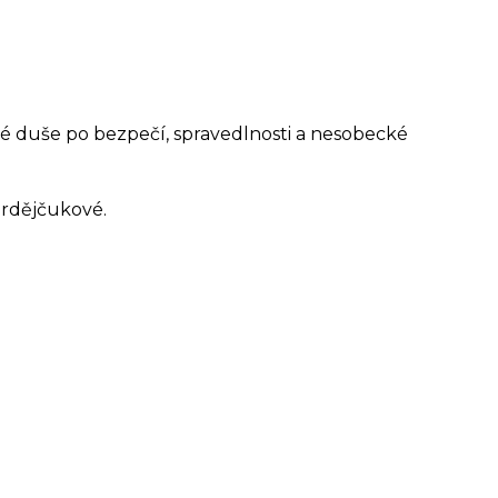
ké duše po bezpečí, spravedlnosti a nesobecké
ordějčukové.