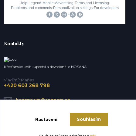
Kontakty
Křesťanské knihkupectví a devocionálie HOSANA
Vladimír Maňas
+420 603 268 798
hosana.vm@seznam.cz
Souhlasím
Nastavení