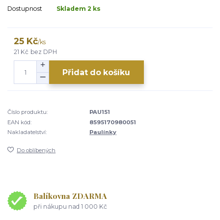
Dostupnost
Skladem 2 ks
25 Kč
/
ks
21 Kč
bez DPH
Přidat do košíku
Číslo produktu:
PAU151
EAN kód:
8595170980051
Nakladatelství:
Paulínky
Do oblíbených
Balíkovna ZDARMA
při nákupu nad 1 000 Kč