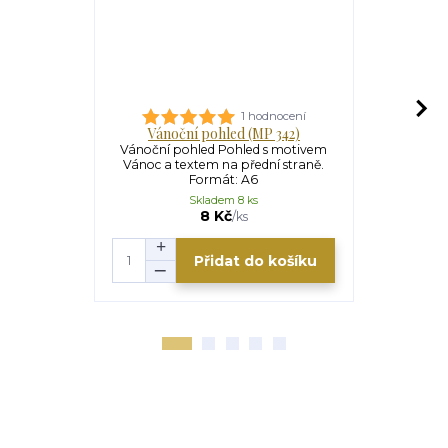
1 hodnocení
Vánoční pohled (MP 342)
Vánočn
Vánoční pohled Pohled s motivem
Vánoční po
Vánoc a textem na přední straně.
Vánoc a te
Formát: A6
Skladem 8 ks
8 Kč
/
ks
Přidat do košíku