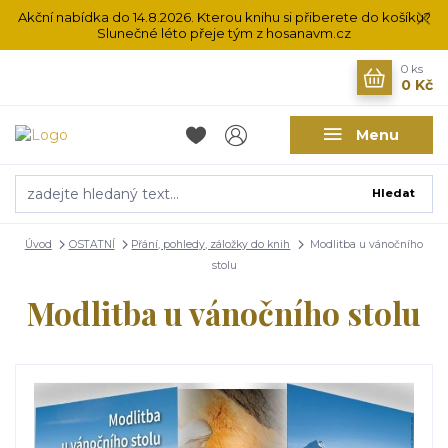
Akční nabídka do 14.8.2026. Kterou knihu si přiberete do košíku?
Slunečné léto přeje tým z hosanavm.cz
0
ks
0 Kč
Menu
Hledat
Úvod
OSTATNÍ
Přání, pohledy, záložky do knih
Modlitba u vánočního
stolu
Modlitba u vánočního stolu