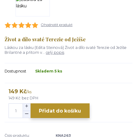
Ohodnotit produkt
Život a dílo svaté Terezie od Ježíše
Láskou za lásku (Edita Steinová) Život a dílo svaté Terezie od Ježíše
Brilantně a přitom v...
celý popis
Dostupnost
Skladem 5 ks
149 Kč
/
ks
149 Kč
bez DPH
Přidat do košíku
Číslo produktu:
KNA263