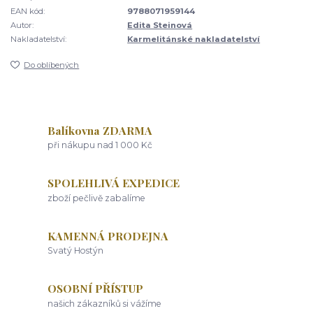
EAN kód:
9788071959144
Autor:
Edita Steinová
Nakladatelství:
Karmelitánské nakladatelství
Do oblíbených
Balíkovna ZDARMA
při nákupu nad 1 000 Kč
SPOLEHLIVÁ EXPEDICE
zboží pečlivě zabalíme
KAMENNÁ PRODEJNA
Svatý Hostýn
OSOBNÍ PŘÍSTUP
našich zákazníků si vážíme