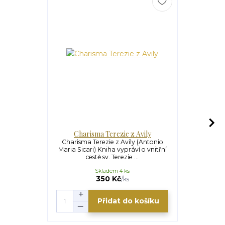
Charisma Terezie z Avily
Cesta dův
Charisma Terezie z Avily (Antonio
Cesta důvěr
Maria Sicari) Kniha vypráví o vnitřní
Pralong) z 
cestě sv. Terezie ...
vin
Skladem 4 ks
350 Kč
/
ks
Přidat do košíku