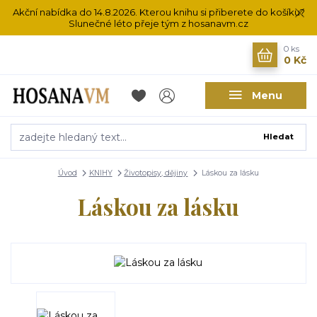
Akční nabídka do 14.8.2026. Kterou knihu si přiberete do košíku?
Slunečné léto přeje tým z hosanavm.cz
0
ks
0 Kč
Menu
Hledat
Úvod
KNIHY
Životopisy, dějiny
Láskou za lásku
Láskou za lásku