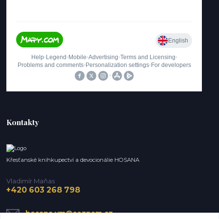
Kontakty
Křesťanské knihkupectví a devocionálie HOSANA
Vladimír Maňas
+420 603 268 798
hosana.vm@seznam.cz