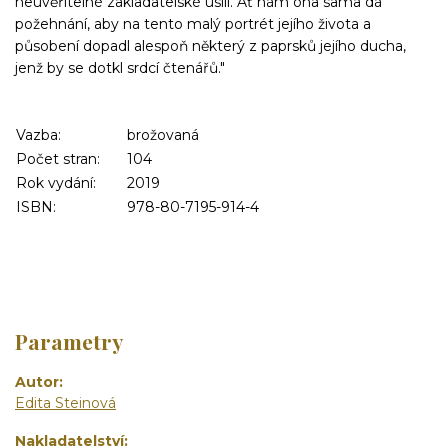
neuvěřitelné zakladatelské úsilí. Ať nám ona sama dá
požehnání, aby na tento malý portrét jejího života a
působení dopadl alespoň některý z paprsk
ů jejího ducha,
jenž by se dotkl srdcí čtenářů."
Vazba:
brožovaná
Počet stran:
104
Rok vydání:
2019
ISBN:
978-80-7195-914-4
Parametry
Autor
Edita Steinová
Nakladatelství