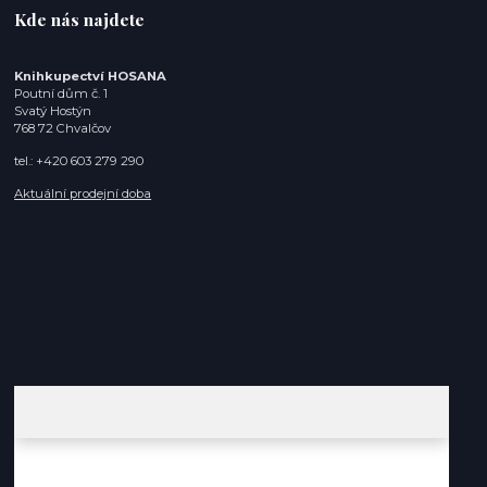
Kde nás najdete
Knihkupectví HOSANA
Poutní dům č. 1
Svatý Hostýn
768 72 Chvalčov
tel.: +420 603 279 290
Aktuální prodejní doba