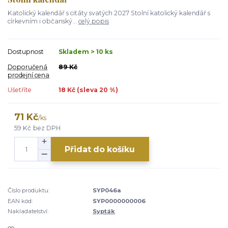
Katolický kalendář s citáty svatých 2027 Stolní katolický kalendář s
církevním i občanský...
celý popis
Dostupnost
Skladem > 10 ks
Doporučená
89 Kč
prodejní cena
Ušetříte
18 Kč (sleva
20
%)
71 Kč
/
ks
59 Kč
bez DPH
Přidat do košíku
Číslo produktu:
SYP046a
EAN kód:
SYP0000000006
Nakladatelství:
Sypták