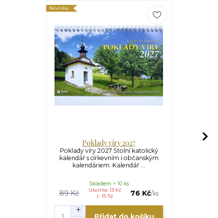
Novinka
Novinka
Poklady víry 2027
Mariánsk
Poklady víry 2027 Stolní katolický
Mariánská p
kalendář s církevním i občanským
katolický
kalendáriem. Kalendář ...
občansk
Skladem > 10 ks
S
Ušetříte 13 Kč
U
89 Kč
76 Kč
89 Kč
/
ks
(- 15 %)
Přidat do košíku