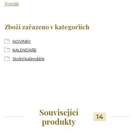
Sypták
Zboží zařazeno v kategoriích
NOVINKY
KALENDÁŘE
Stolní kalendáře
Související
14
produkty