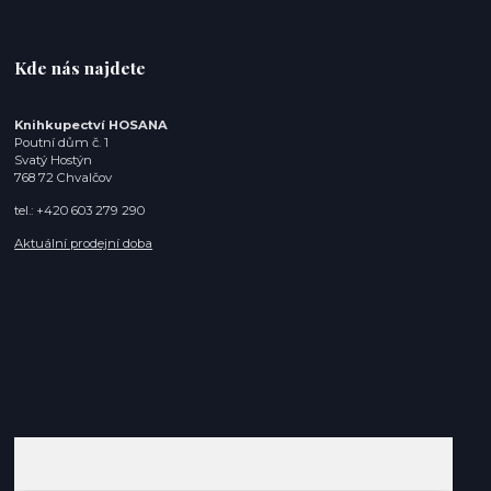
Kde nás najdete
Knihkupectví HOSANA
Poutní dům č. 1
Svatý Hostýn
768 72 Chvalčov
tel.: +420 603 279 290
Aktuální prodejní doba