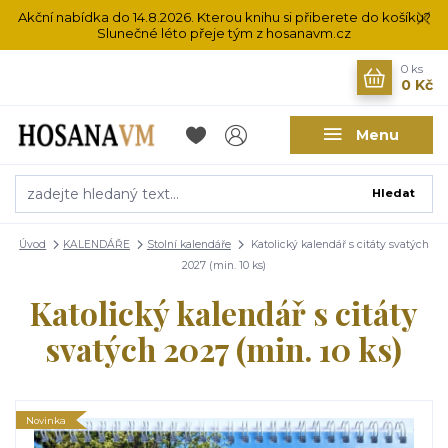
Akční nabídka do 14.8.2026. Kterou knihu si přiberete do košíku?
Slunečné léto přeje tým z hosanavm.cz
0
ks
0 Kč
Menu
Hledat
Úvod
KALENDÁŘE
Stolní kalendáře
Katolický kalendář s citáty svatých
2027 (min. 10 ks)
Katolický kalendář s citáty
svatých 2027 (min. 10 ks)
Novinka