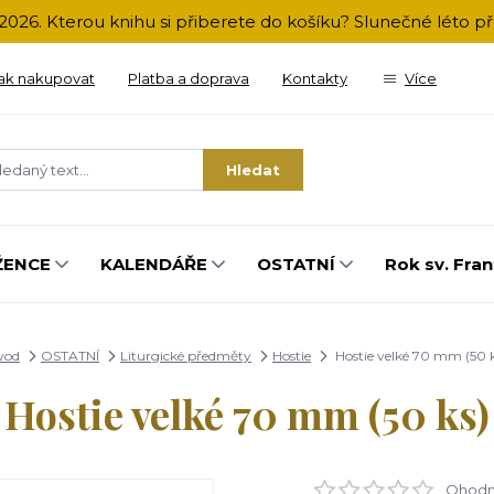
2026. Kterou knihu si přiberete do košíku? Slunečné léto 
ak nakupovat
Platba a doprava
Kontakty
Více
Hledat
ŽENCE
KALENDÁŘE
OSTATNÍ
Rok sv. Fran
vod
OSTATNÍ
Liturgické předměty
Hostie
Hostie velké 70 mm (50 k
Hostie velké 70 mm (50 ks)
Ohodno