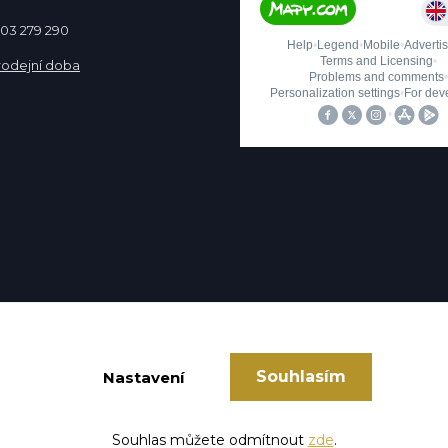
 603 279 290
rodejní doba
Souhlasím
Nastavení
Vytvořeno na
Eshop-rychle.cz
Souhlas můžete odmítnout
zde
.