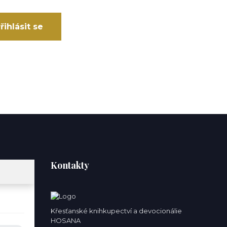
řihlásit se
Kontakty
Křesťanské knihkupectví a devocionálie
HOSANA