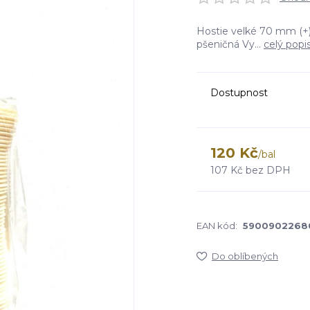
Hostie velké 70 mm (+)
pšeničná Vy...
celý popi
Dostupnost
120 Kč
/
bal
107 Kč
bez DPH
EAN kód:
5900902268
Do oblíbených