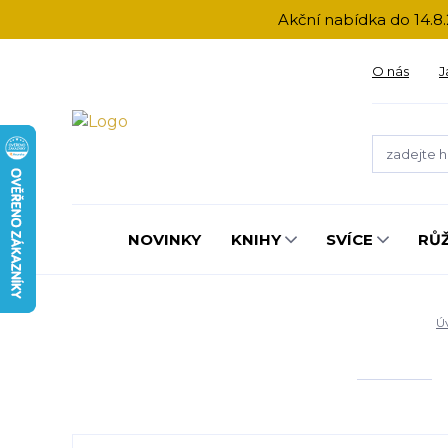
Akční nabídka do 14.8.
O nás
J
NOVINKY
KNIHY
SVÍCE
RŮ
Ú