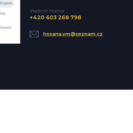
Vladimír Maňas
+420 603 268 798
hosana.vm@seznam.cz