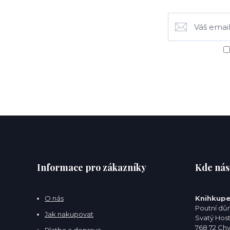
Informace pro zákazníky
Kde nás
O nás
Knihkupe
Poutní dům
Jak nakupovat
Svatý Hos
768 72 Ch
Platba a doprava