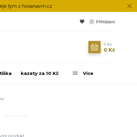
přeje tým z hosanavm.cz
Přihlášení
0
ks
0 Kč
tiška
kazety za 10 Kč
Více
s)
tit produkt