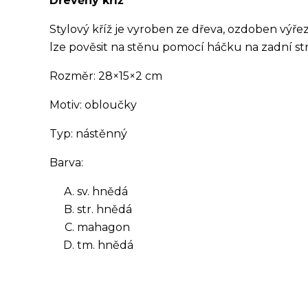
Dřevěný kříž
Stylový kříž je vyroben ze dřeva, ozdoben výř
lze pověsit na stěnu pomocí háčku na zadní st
Rozměr: 28×15×2 cm
Motiv: obloučky
Typ: nástěnný
Barva:
sv. hnědá
str. hnědá
mahagon
tm. hnědá