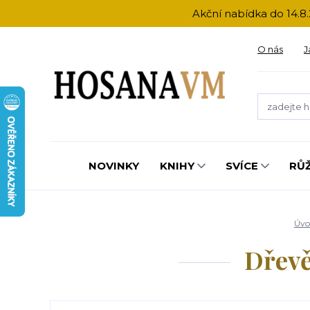
Akční nabídka do 14.8.
O nás
J
NOVINKY
KNIHY
SVÍCE
RŮ
Úvo
Dřevě