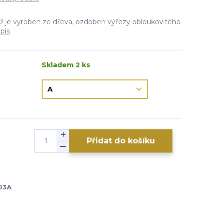
říž je vyroben ze dřeva, ozdoben výřezy obloukovitého
pis
Skladem 2 ks
Přidat do košíku
03A