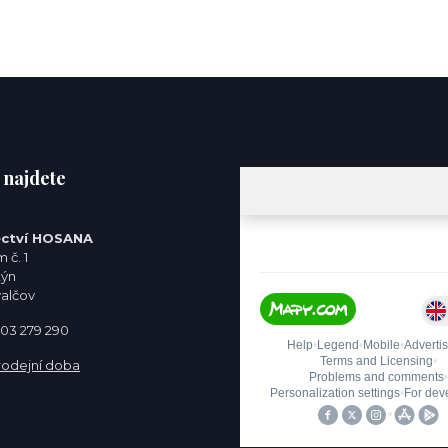
 najdete
ctví HOSANA
 č. 1
týn
valčov
 603 279 290
rodejní doba