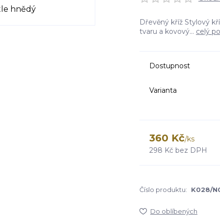
Dřevěný kříž Stylový k
tvaru a kovový...
celý po
Dostupnost
Varianta
360 Kč
/
ks
298 Kč
bez DPH
Číslo produktu:
K028/N
Do oblíbených