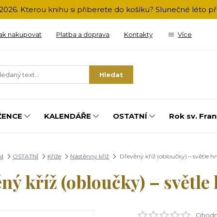
2026. Kterou knihu si přiberete do košíku? Slunečné léto 
ak nakupovat
Platba a doprava
Kontakty
Více
Hledat
ŽENCE
KALENDÁŘE
OSTATNÍ
Rok sv. Fran
d
OSTATNÍ
Kříže
Nástěnný kříž
Dřevěný kříž (obloučky) – světle h
ný kříž (obloučky) – světle
Ohodno