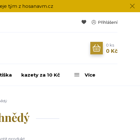
přeje tým z hosanavm.cz
Přihlášení
0
ks
0 Kč
tiška
kazety za 10 Kč
Více
nědý
 hnědý
tit produkt