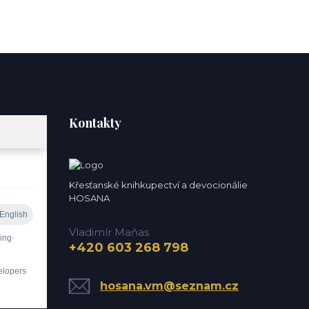
Kontakty
Křesťanské knihkupectví a devocionálie
HOSANA
Vladimír Maňas
+420 603 268 798
hosana.vm@seznam.cz