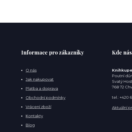
Informace pro zákazníky
Kde nás
O nás
Knihkupe
Poutní dům
Jak nakupovat
Svatý Hos
768 72 Ch
Platba a doprava
tel.: +420
Obchodní podmínky
Vrácení zboží
Aktuální p
Kontakty
Blog