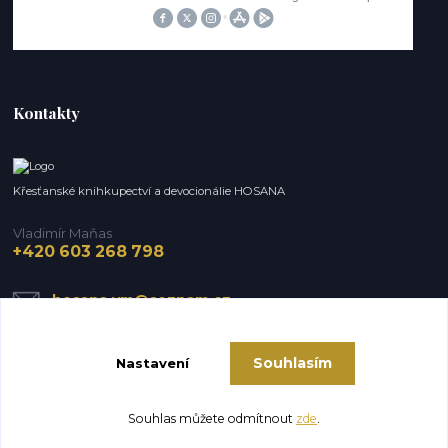
Kontakty
Křesťanské knihkupectví a devocionálie HOSANA
Vladimír Maňas
+420 603 268 798
hosana.vm@seznam.cz
Souhlasím
Nastavení
Souhlas můžete odmítnout
zde
.
Vytvořeno na
Eshop-rychle.cz