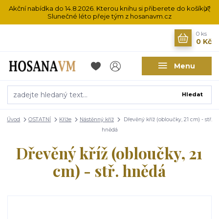
Akční nabídka do 14.8.2026. Kterou knihu si přiberete do košíku?
Slunečné léto přeje tým z hosanavm.cz
0
ks
0 Kč
Menu
Hledat
Úvod
OSTATNÍ
Kříže
Nástěnný kříž
Dřevěný kříž (obloučky, 21 cm) - stř.
hnědá
Dřevěný kříž (obloučky, 21
cm) - stř. hnědá