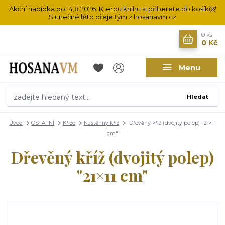
Akční nabídka do 14.8.2026. Kterou knihu si přiberete do košíku?
Slunečné léto přeje tým z hosanavm.cz
0
ks
0 Kč
Menu
Hledat
Úvod
OSTATNÍ
Kříže
Nástěnný kříž
Dřevěný kříž (dvojitý polep) "21×11
cm"
Dřevěný kříž (dvojitý polep)
"21×11 cm"