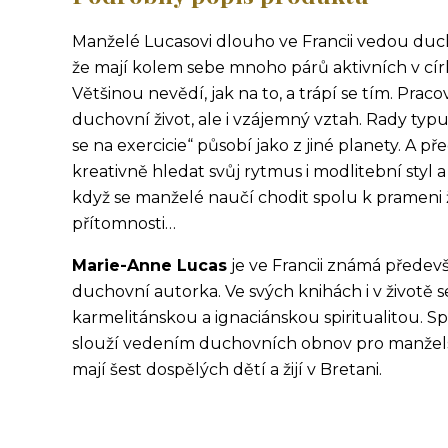
Manželé Lucasovi dlouho ve Francii vedou ducho
že mají kolem sebe mnoho párů aktivních v círk
Většinou nevědí, jak na to, a trápí se tím. Praco
duchovní život, ale i vzájemný vztah. Rady typ
se na exercicie“ působí jako z jiné planety. A p
kreativně hledat svůj rytmus i modlitební styl a
když se manželé naučí chodit spolu k prameni 
přítomnosti…
Marie-Anne Lucas
je ve Francii známá předevš
duchovní autorka. Ve svých knihách i v životě 
karmelitánskou a ignaciánskou spiritualitou. Spo
slouží vedením duchovních obnov pro manželské
mají šest dospělých dětí a žijí v Bretani.