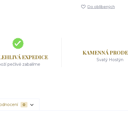
Do oblíbených
KAMENNÁ PRODE
LEHLIVÁ EXPEDICE
Svatý Hostýn
oží pečlivě zabalíme
odnocení
0