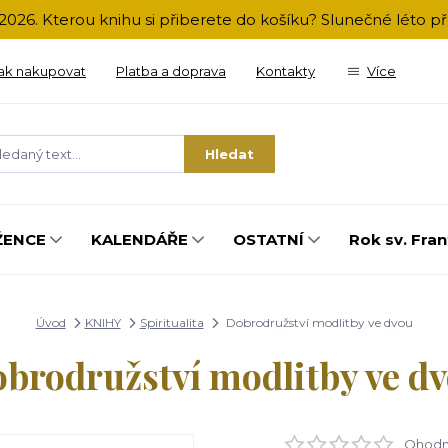
2026. Kterou knihu si přiberete do košíku? Slunečné léto 
ak nakupovat
Platba a doprava
Kontakty
Více
Hledat
ŽENCE
KALENDÁŘE
OSTATNÍ
Rok sv. Fran
Úvod
KNIHY
Spiritualita
Dobrodružství modlitby ve dvou
brodružství modlitby ve d
Ohodno