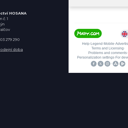
ctví HOSANA
 č. 1
týn
valčov
 603 279 290
rodejní doba