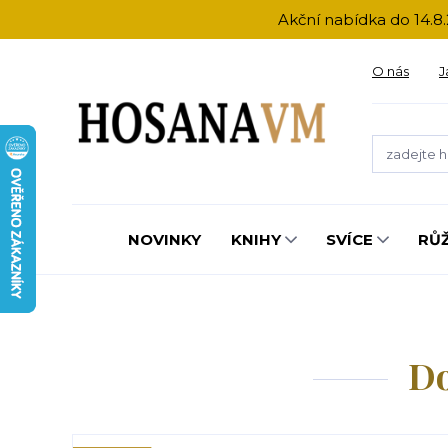
Akční nabídka do 14.8.
O nás
J
NOVINKY
KNIHY
SVÍCE
RŮ
Do