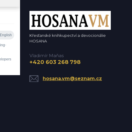
Křesťanské knihkupectví a devocionálie
HOSANA
Vladimír Maňas
+420 603 268 798
hosana.vm@seznam.cz