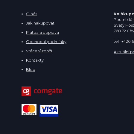
O nás
Knihkupe
Poutní dům
Jak nakupovat
Svatý Hos
768 72 Ch
Platba a doprava
tel.: +420
Obchodní podmínky
Vrácení zboží
Aktuální p
Kontakty
Blog