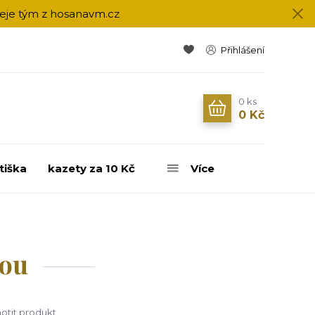
přeje tým z hosanavm.cz
Přihlášení
0
ks
0 Kč
tiška
kazety za 10 Kč
Více
vou
tit produkt