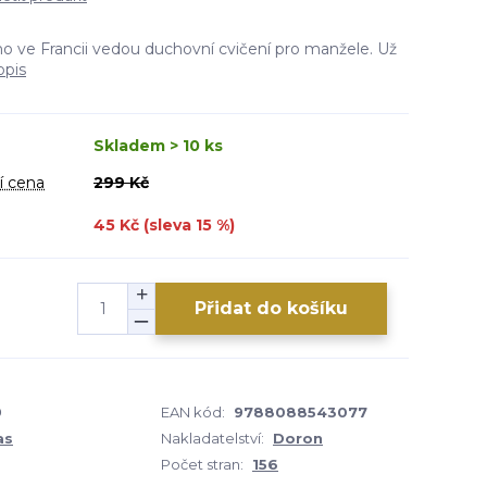
o ve Francii vedou duchovní cvičení pro manžele. Už
opis
Skladem > 10 ks
í cena
299 Kč
45 Kč (sleva
15
%)
Přidat do košíku
9
EAN kód:
9788088543077
as
Nakladatelství:
Doron
Počet stran:
156