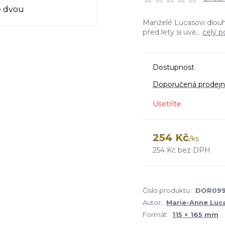
Manželé Lucasovi dlouh
před lety si uvě...
celý p
Dostupnost
Doporučená prodejn
Ušetříte
254 Kč
/
ks
254 Kč
bez DPH
Číslo produktu:
DOR09
Autor:
Marie-Anne Luc
Formát:
115 × 165 mm