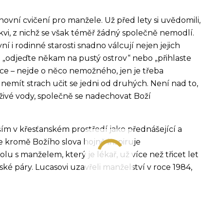
vní cvičení pro manžele. Už před lety si uvědomili,
vi, z nichž se však téměř žádný společně nemodlí.
vní i rodinné starosti snadno válcují nejen jejich
u „odjeďte někam na pustý ostrov“ nebo „přihlaste
řece – nejde o něco nemožného, jen je třeba
 nemít strach učit se jedni od druhých. Není nad to,
živé vody, společně se nadechovat Boží
ím v křesťanském prostředí jako přednášející a
se kromě Božího slova hojně inspiruje
lu s manželem, který je lékař, už více než třicet let
 páry. Lucasovi uzavřeli manželství v roce 1984,