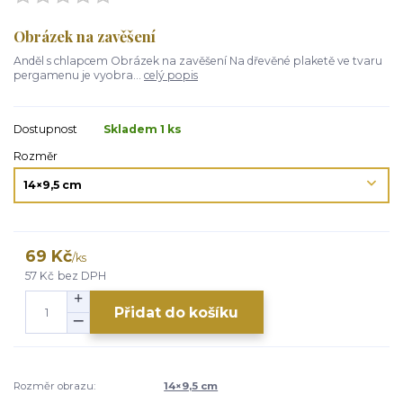
Obrázek na zavěšení
Anděl s chlapcem Obrázek na zavěšení Na dřevěné plaketě ve tvaru
pergamenu je vyobra...
celý popis
Dostupnost
Skladem 1 ks
Rozměr
69 Kč
/
ks
57 Kč
bez DPH
Přidat do košíku
Rozměr obrazu:
14×9,5 cm