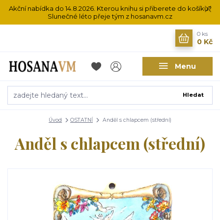
Akční nabídka do 14.8.2026. Kterou knihu si přiberete do košíku?
Slunečné léto přeje tým z hosanavm.cz
0
ks
0 Kč
Menu
Hledat
Úvod
OSTATNÍ
Anděl s chlapcem (střední)
Anděl s chlapcem (střední)