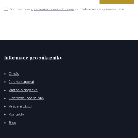
Souhlasím se
zpracováním osobních údajů
za účelem rozesílky newsletteru.
Informace pro zákazníky
O nás
Jak nakupovat
Platba a doprava
Obchodní podmínky
Vrácení zboží
Kontakty
Blog