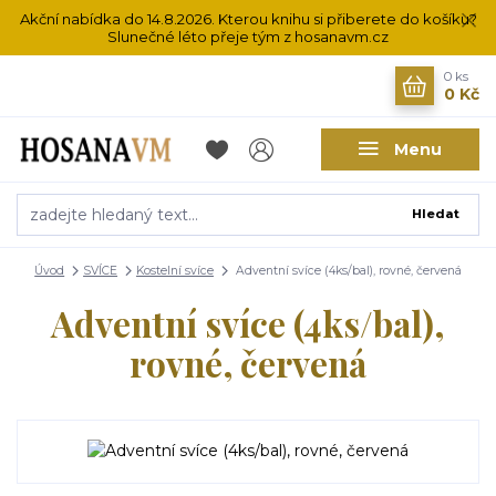
Akční nabídka do 14.8.2026. Kterou knihu si přiberete do košíku?
Slunečné léto přeje tým z hosanavm.cz
0
ks
0 Kč
Menu
Hledat
Úvod
SVÍCE
Kostelní svíce
Adventní svíce (4ks/bal), rovné, červená
Adventní svíce (4ks/bal),
rovné, červená