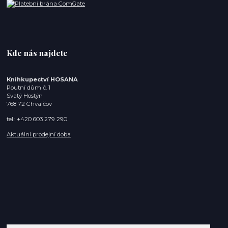
Kde nás najdete
Knihkupectví HOSANA
Poutní dům č. 1
Svatý Hostýn
768 72 Chvalčov
tel.: +420 603 279 290
Aktuální prodejní doba