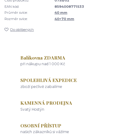
Číslo produktu:
0755/02
EAN kód:
8594008771533
Průměr svíce:
40 mm
Rozměr svíce:
40×70 mm
Do oblíbených
Balíkovna ZDARMA
při nákupu nad 1 000 Kč
SPOLEHLIVÁ EXPEDICE
zboží pečlivě zabalíme
KAMENNÁ PRODEJNA
Svatý Hostýn
OSOBNÍ PŘÍSTUP
našich zákazníků si vážíme