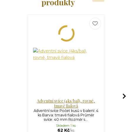
produkty
Adventní svíce (4ks/bal), rovné,
Adventní sví
tmavě fialová
Adventní sví
ks Barva: b
Adventní svíce Počet kusů v balení: 4
Rozm
ks Barva: tmavě fialová Průměr
svíce: 40 mm Rozměr s...
Skladem 1 ks
62 Kč
/
ks