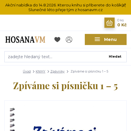
Akční nabídka do 14.8.2026. Kterou knihu si přiberete do košíku?
Slunečné léto přeje tým z hosanavm.cz
0
ks
0 Kč
Menu
Hledat
Úvod
KNIHY
Zpěvníky
Zpíváme si písničku 1 – 5
Zpíváme si písničku 1 – 5