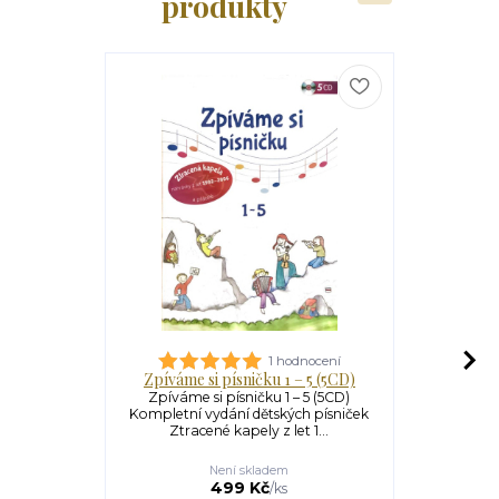
produkty
1 hodnocení
Zpíváme si písničku 1 – 5 (5CD)
Zpív
Zpíváme si písničku 1 – 5 (5CD)
Zpíváme si p
Kompletní vydání dětských písniček
ze série 
Ztracené kapely z let 1...
Kompl
Není skladem
499 Kč
/
ks