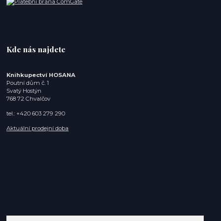
Kde nás najdete
Knihkupectví HOSANA
Poutní dům č. 1
Svatý Hostýn
768 72 Chvalčov
tel.: +420 603 279 290
Aktuální prodejní doba