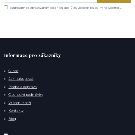
Souhlasím se
zpracováním osobních údajů
za účelem rozesílky newsletteru.
Informace pro zákazníky
O nás
Jak nakupovat
Platba a doprava
Obchodní podmínky
Vrácení zboží
Kontakty
Blog