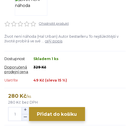
Ohodnotit produkt
Život není náhoda (Hal Urban) Autor bestselleru To nejdůležitější v
životě probírá ve své ...
celý popis
Dostupnost
Skladem 1 ks
Doporučená
329 Kč
prodejní cena
Ušetříte
49 Kč (sleva
15
%)
280 Kč
/
ks
280 Kč
bez DPH
Přidat do košíku