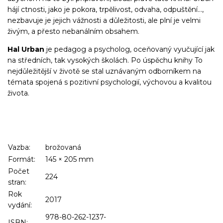
hájí ctnosti, jako je pokora, trpělivost, odvaha, odpuštění…,
nezbavuje je jejich vážnosti a důležitosti, ale plní je velmi
živým, a přesto nebanálním obsahem.
Hal Urban
je pedagog a psycholog, oceňovaný vyučující jak
na středních, tak vysokých školách. Po úspěchu knihy To
nejdůležitější v životě se stal uznávaným odborníkem na
témata spojená s pozitivní psychologií, výchovou a kvalitou
života.
Vazba:
brožovaná
Formát:
145
×
205
mm
Počet
224
stran:
Rok
2017
vydání:
978-80-262-1237-
ISBN: