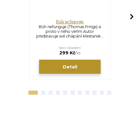
Bůh nefunguje
Bůh nefunguje (Thomas Frings) a
Bůh na ulic
proto v něho věřím Autor
jsem našel l
představuje své chápání křesťansk...
No
Není skladem
299 Kč
/
ks
Detail