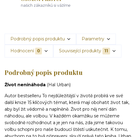
našich zákazníků si vážíme
Podrobný popis produktu
Parametry
Hodnocení
0
Související produkty
11
Podrobný popis produktu
Život není
náhoda
(Hal Urban)
Autor bestselleru To nejdůležitější v životě probírá ve své
další knize 15 klíčových témat, která mají obohatit život tak,
aby byl žit vědomě a naplněně. Život pro něj není dán
náhodou, ale volbou. V každém okamžiku se můžeme
svobodně rozhodnout a je jen na nás, zda jsme takovou
volbu schopni pro naše budoucí štěstí uskutečnit. K tomu,
abychom na to byli připraveni, slouží právě tato kniha. Urban