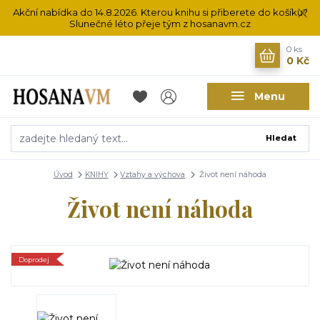
Akční nabídka do 14.8.2026. Kterou knihu si přiberete do košíku?
Slunečné léto přeje tým z hosanavm.cz
0
ks
0 Kč
Menu
Hledat
Úvod
KNIHY
Vztahy a výchova
Život není náhoda
Život není náhoda
Doprodej