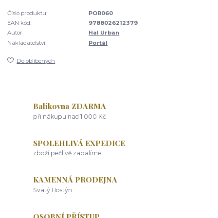
Číslo produktu:
POR060
EAN kód:
9788026212379
Autor:
Hal Urban
Nakladatelství:
Portál
Do oblíbených
Balíkovna ZDARMA
při nákupu nad 1 000 Kč
SPOLEHLIVÁ EXPEDICE
zboží pečlivě zabalíme
KAMENNÁ PRODEJNA
Svatý Hostýn
OSOBNÍ PŘÍSTUP