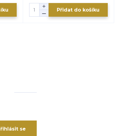
šíku
Přidat do košíku
řihlásit se