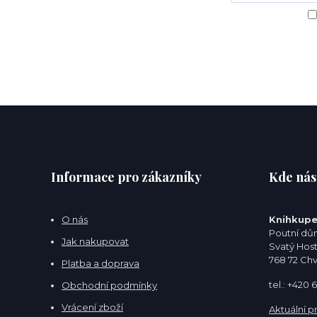
Informace pro zákazníky
Kde nás
O nás
Knihkupe
Poutní dům
Jak nakupovat
Svatý Hos
768 72 Ch
Platba a doprava
tel.: +420
Obchodní podmínky
Vrácení zboží
Aktuální p