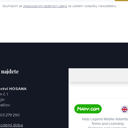
Souhlasím se
zpracováním osobních údajů
za účelem rozesílky newsletteru.
 najdete
ctví HOSANA
 č. 1
týn
valčov
 603 279 290
rodejní doba