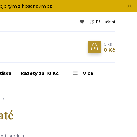
přeje tým z hosanavm.cz
Přihlášení
0
ks
0 Kč
tiška
kazety za 10 Kč
Více
até
até
tit produkt