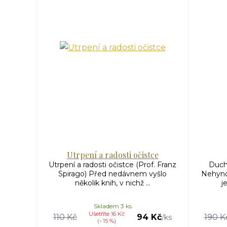
Utrpení a radosti očistce
Utrpení a radosti očistce (Prof. Franz
Ducho
Spirago) Před nedávnem vyšlo
Nehynou
několik knih, v nichž ...
j
Skladem 3 ks
Ušetříte 16 Kč
110 Kč
94 Kč
190 K
/
ks
(- 15 %)