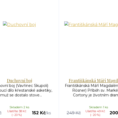
Duchovní boj
Františkánská Máří Magd
vní boj (Vavřinec Skupoli)
Františkánská Máří Magdalén
cí dílo křesťanské asketiky,
Rösner) Příběh sv. Marké
emuž se dostalo stove...
Cortony je životním dram
Skladem 2 ks
Skladem 1 ks
Ušetříte 38 Kč
Ušetříte 49 Kč
č
152 Kč
249 Kč
200
/
ks
(- 20 %)
(- 20 %)