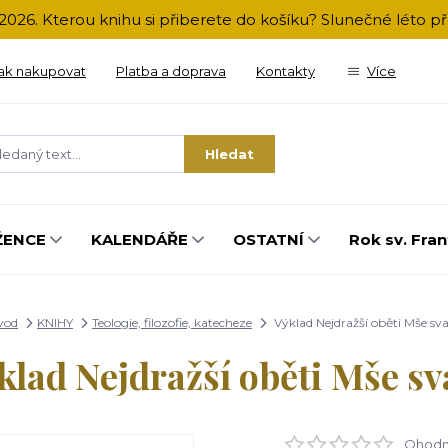
2026. Kterou knihu si přiberete do košíku? Slunečné léto 
ak nakupovat
Platba a doprava
Kontakty
Více
Hledat
ŽENCE
KALENDÁŘE
OSTATNÍ
Rok sv. Fran
vod
KNIHY
Teologie, filozofie, katecheze
Výklad Nejdražší oběti Mše sv
klad Nejdražší oběti Mše sv
Ohodno