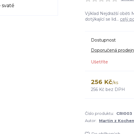
Výklad Nejdražší oběti 
dotýkající se lid...
celý p
Dostupnost
Doporučená prodejn
Ušetříte
256 Kč
/
ks
256 Kč
bez DPH
Číslo produktu:
CRI003
Autor:
Martin z Koche
Do oblíbených