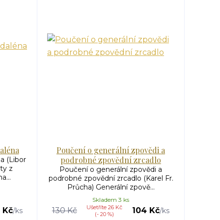
aléna
Poučení o generální zpovědi a
podrobné zpovědní zrcadlo
a (Libor
ty z
Poučení o generální zpovědi a
a...
podrobné zpovědní zrcadlo (Karel Fr.
Průcha) Generální zpově...
Skladem 3 ks
Ušetříte 26 Kč
 Kč
130 Kč
104 Kč
/
ks
/
ks
(- 20 %)