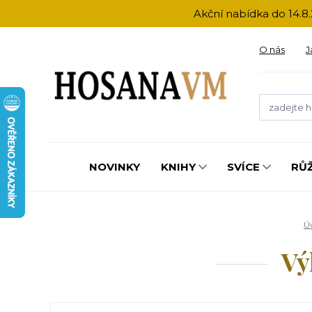
Akční nabídka do 14.8.
O nás
J
NOVINKY
KNIHY
SVÍCE
RŮ
Ú
Vý