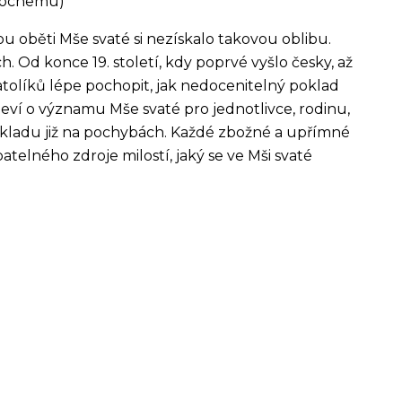
 Kochemu)
ou oběti Mše svaté si nezískalo takovou oblibu.
. Od konce 19. století, kdy poprvé vyšlo česky, až
olíků lépe pochopit, jak nedocenitelný poklad
eví o významu Mše svaté pro jednotlivce, rodinu,
ýkladu již na pochybách. Každé zbožné a upřímné
telného zdroje milostí, jaký se ve Mši svaté