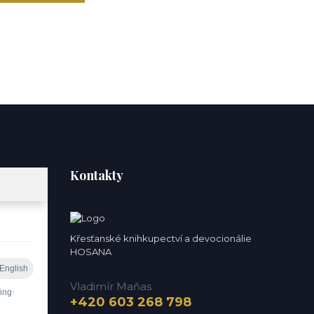
Kontakty
Křesťanské knihkupectví a devocionálie
HOSANA
Vladimír Maňas
+420 603 268 798