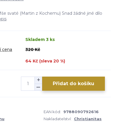
Mše svaté (Martin z Kochemu) Snad žádné jiné dílo
opis
Skladem 3 ks
í cena
320 Kč
64 Kč (sleva
20
%)
Přidat do košíku
EAN kód:
9788090792616
mu
Nakladatelství:
Christianitas