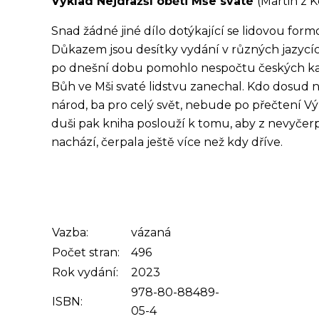
Výklad Nejdražší oběti Mše svaté
(Martin z
Snad žádné jiné dílo dotýkající se lidovou form
Důkazem jsou desítky vydání v různých jazycích
po dnešní dobu pomohlo nespočtu českých kat
Bůh ve Mši svaté lidstvu zanechal. Kdo dosud n
národ, ba pro celý svět, nebude po přečtení V
duši pak kniha poslouží k tomu, aby z nevyčerpa
nachází, čerpala ještě více než kdy dříve.
Vazba:
vázaná
Počet stran:
496
Rok vydání:
2023
978-80-88489-
ISBN:
05-4