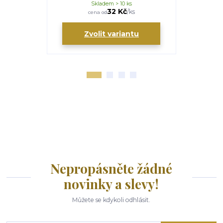
Skladem > 10 ks
S
32 Kč
/
ks
cena od
ce
Zvolit variantu
Zv
Nepropásněte žádné
novinky a slevy!
Můžete se kdykoli odhlásit.