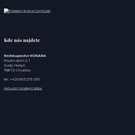
Kde nás najdete
Knihkupectví HOSANA
Poutní dům č. 1
Svatý Hostýn
768 72 Chvalčov
tel.: +420 603 279 290
Aktuální prodejní doba