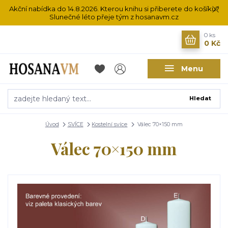
Akční nabídka do 14.8.2026. Kterou knihu si přiberete do košíku?
Slunečné léto přeje tým z hosanavm.cz
0
ks
0 Kč
Menu
Hledat
Úvod
SVÍCE
Kostelní svíce
Válec 70×150 mm
Válec 70×150 mm