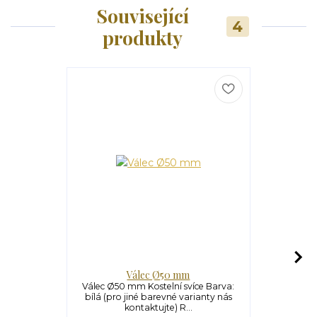
Související
4
produkty
Válec Ø50 mm
V
Válec Ø50 mm Kostelní svíce Barva:
Válec Ø60 m
bílá (pro jiné barevné varianty nás
bílá (pro j
kontaktujte) R...
ko