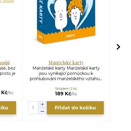
ssisi
Manželské karty
uše, bez
Manželské karty Manželské karty
Text 
proto je
jsou vynikající pomůckou k
důleži
prohlubování manželského vztahu...
Skladem 2 ks
 Kč
550 
/
ks
189 Kč
/
ks
šíku
Přidat do košíku