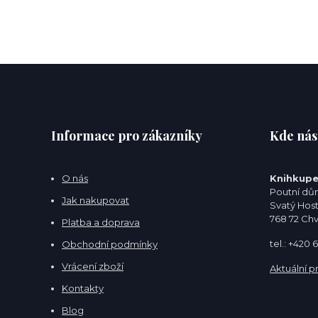
Informace pro zákazníky
Kde nás
O nás
Knihkupe
Poutní dům
Jak nakupovat
Svatý Hos
768 72 Ch
Platba a doprava
tel.: +420
Obchodní podmínky
Vrácení zboží
Aktuální p
Kontakty
Blog