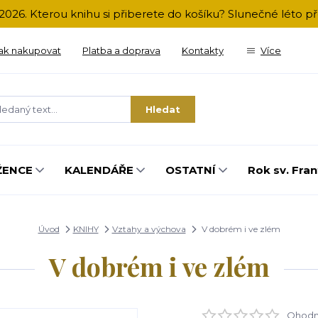
2026. Kterou knihu si přiberete do košíku? Slunečné léto 
ak nakupovat
Platba a doprava
Kontakty
Více
Hledat
ŽENCE
KALENDÁŘE
OSTATNÍ
Rok sv. Fran
Úvod
KNIHY
Vztahy a výchova
V dobrém i ve zlém
V dobrém i ve zlém
Ohodno