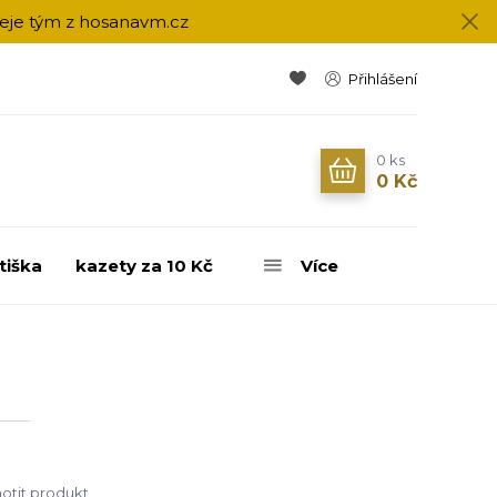
přeje tým z hosanavm.cz
Přihlášení
0
ks
0 Kč
tiška
kazety za 10 Kč
Více
tit produkt