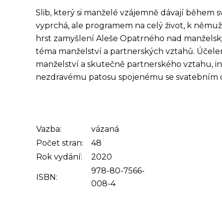
Slib, který si manželé vzájemně dávají během 
vyprchá, ale programem na celý život, k němuž
hrst zamyšlení Aleše Opatrného nad manželským
téma manželství a partnerských vztahů. Účele
manželství a skutečně partnerského vztahu, ins
nezdravému patosu spojenému se svatebním
Vazba:
vázaná
Počet stran:
48
Rok vydání:
2020
978-80-7566-
ISBN:
008-4