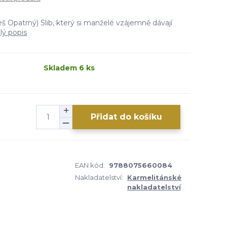
š Opatrný) Slib, který si manželé vzájemně dávají
lý popis
Skladem 6 ks
Přidat do košíku
EAN kód:
9788075660084
Nakladatelství:
Karmelitánské
nakladatelství