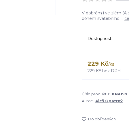
V dobrém i ve zlém (Ale
během svatebního ...
ce
Dostupnost
229 Kč
/
ks
229 Kč
bez DPH
Číslo produktu:
KNA199
Autor:
Aleš Opatrný
Do oblíbených