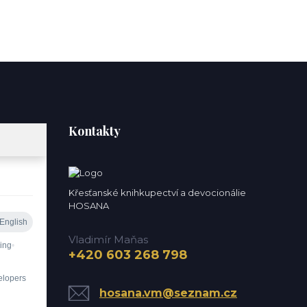
Kontakty
Křesťanské knihkupectví a devocionálie
HOSANA
Vladimír Maňas
+420 603 268 798
hosana.vm@seznam.cz