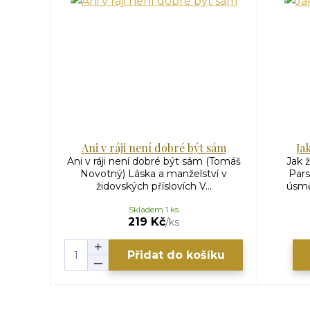
Ani v ráji není dobré být sám
Ja
Ani v ráji není dobré být sám (Tomáš
Jak ž
Novotný) Láska a manželství v
Pars
židovských příslovích V...
úsmě
Skladem 1 ks
219 Kč
/
ks
Přidat do košíku