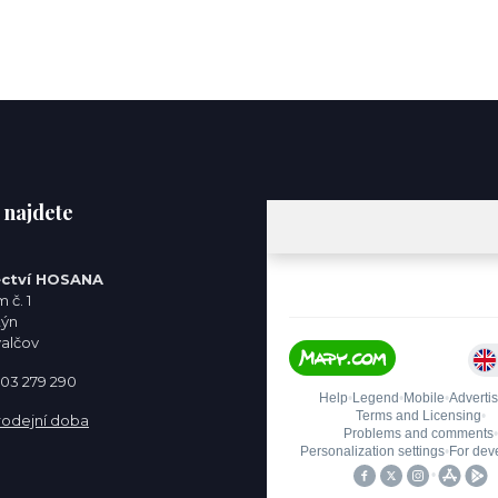
 najdete
ctví HOSANA
 č. 1
týn
valčov
 603 279 290
rodejní doba