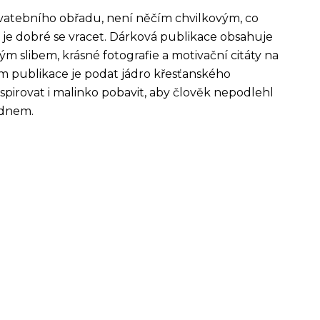
svatebního obřadu, není něčím chvilkovým, co
 je dobré se vracet. Dárková publikace obsahuje
 slibem, krásné fotografie a motivační citáty na
m publikace je podat jádro křesťanského
pirovat i malinko pobavit, aby člověk nepodlehl
 dnem.