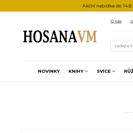
Akční nabídka do 14.8.
O nás
J
NOVINKY
KNIHY
SVÍCE
RŮ