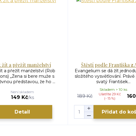
k žít a přežít manželství
Štěstí podle Františka z A
ít a přežít manželství (Rob
Evangelium se dá žít jednod
ons) „Žena si bere muže s
složitého vysvětlování. Právě 
vnou představou, že ho ...
svatý František...
Skladem > 10 ks
Není skladem
Ušetříte 29 Kč
189 Kč
160
149 Kč
/
ks
(- 15 %)
Detail
Přidat do ko