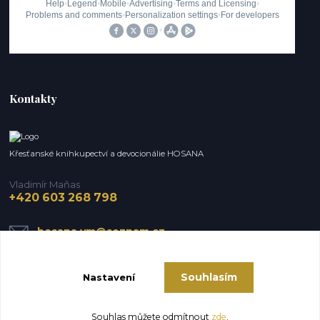
Kontakty
Křesťanské knihkupectví a devocionálie HOSANA
Vladimír Maňas
+420 603 268 798
hosana.vm@seznam.cz
Souhlasím
Nastavení
Souhlas můžete odmítnout
zde
.