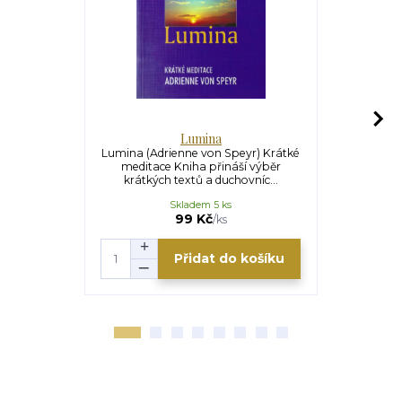
Lumina
U
Lumina (Adrienne von Speyr) Krátké
Ukrytý p
meditace Kniha přináší výběr
Mendonça
krátkých textů a duchovníc...
hledání Auto
S
Skladem 5 ks
U
145 Kč
99 Kč
/
ks
Přidat do košíku