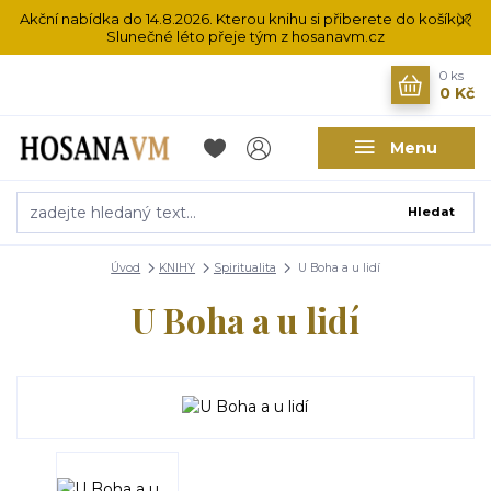
Akční nabídka do 14.8.2026. Kterou knihu si přiberete do košíku?
Slunečné léto přeje tým z hosanavm.cz
0
ks
0 Kč
Menu
Hledat
Úvod
KNIHY
Spiritualita
U Boha a u lidí
U Boha a u lidí