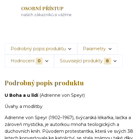
OSOBNÍ PŘÍSTUP
našich zákazníků si vážíme
Podrobný popis produktu
Parametry
Hodnocení
0
Související produkty
8
Podrobný popis produktu
U Boha a u lidí
(Adrienne von Speyr)
Úvahy a modlitby
Adrienne von Speyr (1902–1967), švýcarská lékařka, laička a
zároveň mystička, je autorkou mnoha teologických a
duchovních knih. Původem protestantka, která ve svých 38
letech konvertovala ke katolictví, se stala známou také díky