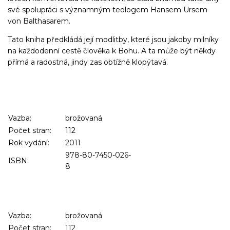
své spolupráci s významným teologem Hansem Ursem
von Balthasarem.
Tato kniha předkládá její modlitby, které jsou jakoby milníky
na každodenní cestě člověka k Bohu. A ta může být někdy
přímá a radostná, jindy zas obtížně klopýtavá.
Vazba:
brožovaná
Počet stran:
112
Rok vydání:
2011
978-80-7450-026-
ISBN:
8
Vazba:
brožovaná
Počet stran:
112