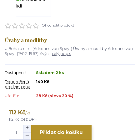
Ohodnotit produkt
Úvahy a modlitby
U Boha a u lidí (Adrienne von Speyr) Úvahy a modlitby Adrienne von
Speyr (1902–1967), švýc...
celý popis
Dostupnost
Skladem 2 ks
Doporučená
140 Kč
prodejní cena
Ušetříte
28 Kč (sleva
20
%)
112 Kč
/
ks
112 Kč
bez DPH
Přidat do košíku