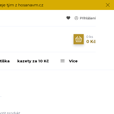
přeje tým z hosanavm.cz
Přihlášení
0
ks
0 Kč
tiška
kazety za 10 Kč
Více
tit produkt