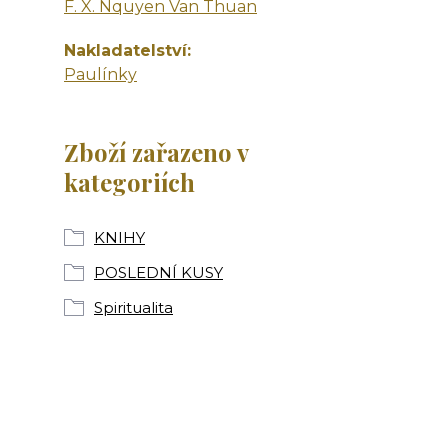
F. X. Nquyen Van Thuan
Nakladatelství
Paulínky
Zboží zařazeno v
kategoriích
KNIHY
POSLEDNÍ KUSY
Spiritualita