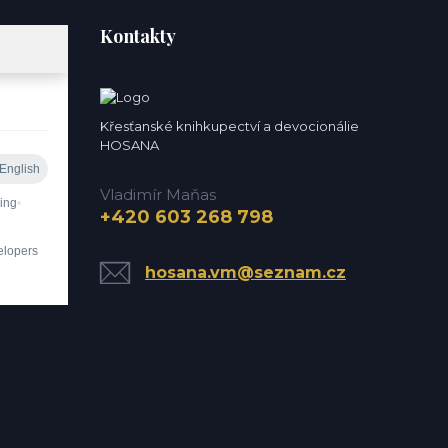
Kontakty
Křesťanské knihkupectví a devocionálie
HOSANA
Vladimír Maňas
+420 603 268 798
hosana.vm@seznam.cz