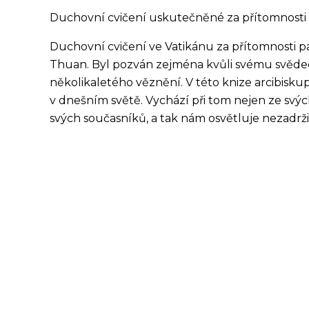
Duchovní cvičení uskutečněné za přítomnosti J
Duchovní cvičení ve Vatikánu za přítomnosti p
Thuan. Byl pozván zejména kvůli svému svědec
několikaletého věznění. V této knize arcibiskup
v dnešním světě. Vychází při tom nejen ze svých
svých současníků, a tak nám osvětluje nezadrži