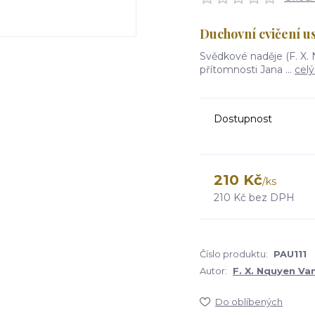
Duchovní cvičení us
Svědkové naděje (F. X.
přítomnosti Jana ...
celý
Dostupnost
210 Kč
/
ks
210 Kč
bez DPH
Číslo produktu:
PAU111
Autor:
F. X. Nquyen Va
Do oblíbených