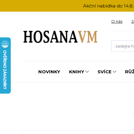
Akční nabídka do 14.8.
O nás
J
NOVINKY
KNIHY
SVÍCE
RŮ