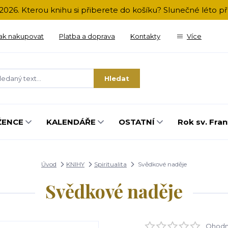
2026. Kterou knihu si přiberete do košíku? Slunečné léto 
ak nakupovat
Platba a doprava
Kontakty
Více
Hledat
ŽENCE
KALENDÁŘE
OSTATNÍ
Rok sv. Fran
Úvod
KNIHY
Spiritualita
Svědkové naděje
Svědkové naděje
Ohodno