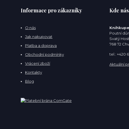
Informace pro zákazníky
Kde nás
O nás
Knihkupe
Poutní dům
Jak nakupovat
Svatý Hos
768 72 Ch
Platba a doprava
tel.: +420
Obchodní podmínky
Vrácení zboží
Aktuální p
Kontakty
Blog