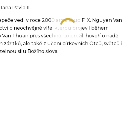
ana Pavla II.
apeže vedl v roce 2000 arcibiskup F. X. Nguyen Van
tví o neochvějné víře, kterou projevil během
 Van Thuan přes všechno, co prožil, hovoří o naději
 zážitků, ale také z učení církevních Otců, světců i
telnou sílu Božího slova.