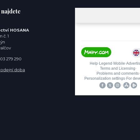
 najdete
ctví HOSANA
 č. 1
týn
valčov
 603 279 290
rodejní doba