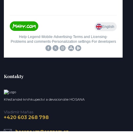
Kontakty
Křesťanské knihkupectví a devocionálie HOSANA
Vladimír Maňas
+420 603 268 798
hosana.vm@seznam.cz