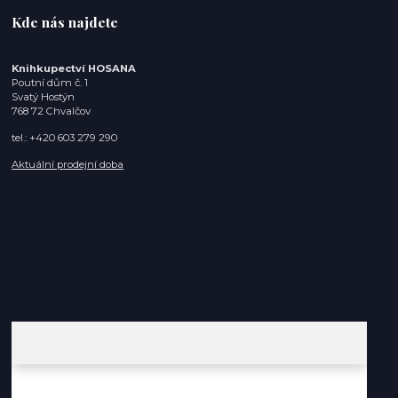
Kde nás najdete
Knihkupectví HOSANA
Poutní dům č. 1
Svatý Hostýn
768 72 Chvalčov
tel.: +420 603 279 290
Aktuální prodejní doba