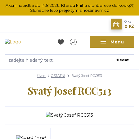
Akční nabídka do 14.8.2026. Kterou knihu si přiberete do košíku?
Slunečné léto přeje tým z hosanavm.cz
0
ks
0 Kč
Menu
Hledat
Úvod
OSTATNÍ
Svatý Josef RCC513
Svatý Josef RCC513