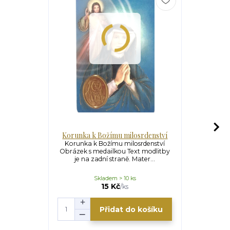
Korunka k Božímu milosrdenství
Korunka k
Korunka k Božímu milosrdenství
Obrázek s medailkou Text modlitby
Korunka k
je na zadní straně. Mater...
Obrázek s m
je na z
Skladem > 10 ks
S
15 Kč
/
ks
Přidat do košíku