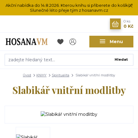
Akční nabídka do 14.8.2026. Kterou knihu si přiberete do košíku?
Slunečné léto přeje tým z hosanavm.cz
0
ks
0 Kč
Menu
Hledat
Úvod
KNIHY
Spiritualita
Slabikář vnitřní modlitby
Slabikář vnitřní modlitby