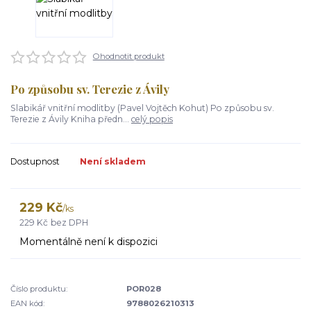
Ohodnotit produkt
Po způsobu sv. Terezie z Ávily
Slabikář vnitřní modlitby (Pavel Vojtěch Kohut) Po způsobu sv.
Terezie z Ávily Kniha předn...
celý popis
Dostupnost
Není skladem
229 Kč
/
ks
229 Kč
bez DPH
Momentálně není k dispozici
Číslo produktu:
POR028
EAN kód:
9788026210313