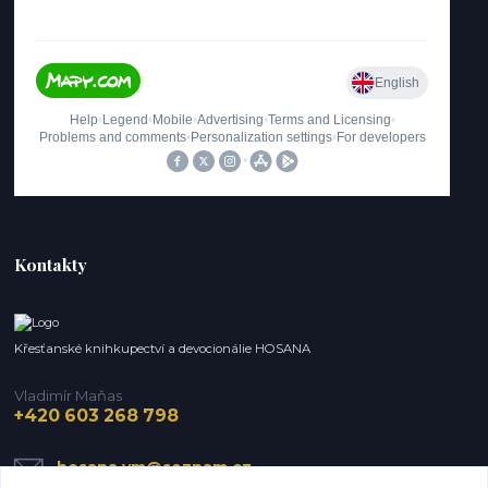
Kontakty
Křesťanské knihkupectví a devocionálie HOSANA
Vladimír Maňas
+420 603 268 798
hosana.vm@seznam.cz