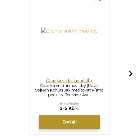
Čítanka vnitřní modlitby
Prvouk
Čítanka vnitřní modlitby (Pavel
Prvouka v
Vojtěch Kohut) Jak meditovat Písmo
Vojtěch Ko
podle sv. Terezie z Ávi...
život s
Není skladem
215 Kč
/
ks
Detail