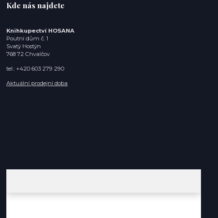
Kde nás najdete
Knihkupectví HOSANA
Poutní dům č. 1
Svatý Hostýn
768 72 Chvalčov
tel.: +420 603 279 290
Aktuální prodejní doba