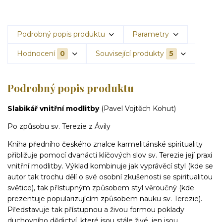
Podrobný popis produktu
Parametry
Hodnocení
0
Související produkty
5
Podrobný popis produktu
Slabikář vnitřní modlitby
(Pavel Vojtěch Kohut)
Po způsobu sv. Terezie z Ávily
Kniha předního českého znalce karmelitánské spirituality
přibližuje pomocí dvanácti klíčových slov sv. Terezie její praxi
vnitřní modlitby. Výklad kombinuje jak vyprávěcí styl (kde se
autor tak trochu dělí o své osobní zkušenosti se spiritualitou
světice), tak přístupným způsobem styl věroučný (kde
prezentuje popularizujícím způsobem nauku sv. Terezie).
Představuje tak přístupnou a živou formou poklady
duchovního dědictví, které jsou stále živé, jen jsou