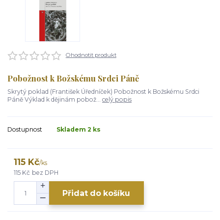
Ohodnotit produkt
Pobožnost k Božskému Srdci Páně
Skrytý poklad (František Úředníček) Pobožnost k Božskému Srdci
Páně Výklad k dějinám pobož...
celý popis
Dostupnost
Skladem 2 ks
115 Kč
/
ks
115 Kč
bez DPH
Přidat do košíku