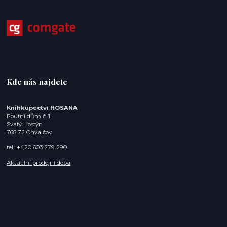
Kde nás najdete
Knihkupectví HOSANA
Poutní dům č. 1
Svatý Hostýn
768 72 Chvalčov
tel.: +420 603 279 290
Aktuální prodejní doba