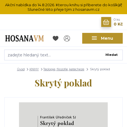
Akční nabídka do 14.8.2026. Kterou knihu si přiberete do košíku?
Slunečné léto přeje tým z hosanavm.cz
0
ks
0 Kč
Menu
Hledat
Úvod
KNIHY
Teologie, filozofie, katecheze
Skrytý poklad
Skrytý poklad