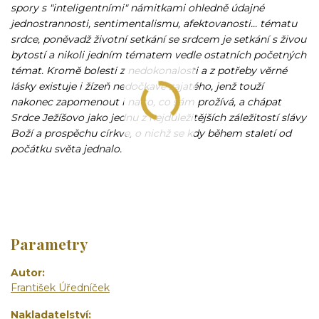
spory s "inteligentními" námitkami ohledně údajné
jednostrannosti, sentimentalismu, afektovanosti... tématu
srdce, poněvadž životní setkání se srdcem je setkání s živou
bytostí a nikoli jedním tématem vedle ostatních početných
témat. Kromě bolesti z nedokonalosti a z potřeby věrné
lásky existuje i žízeň nedočkavě zajatého, jenž touží
nakonec zapomenout i na to, co sám prožívá, a chápat
Srdce Ježíšovo jako jednu z nejdůležitějších záležitostí slávy
Boží a prospěchu církve, o nichž se kdy během staletí od
počátku světa jednalo.
Parametry
Autor
František Úředníček
Nakladatelství