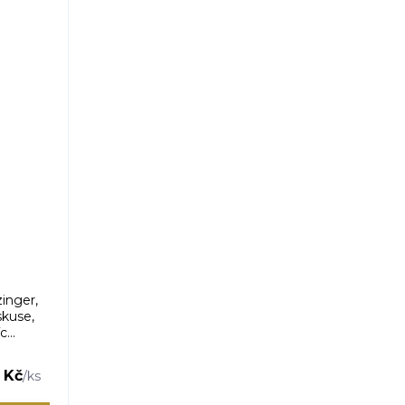
inger,
skuse,
...
 Kč
/
ks