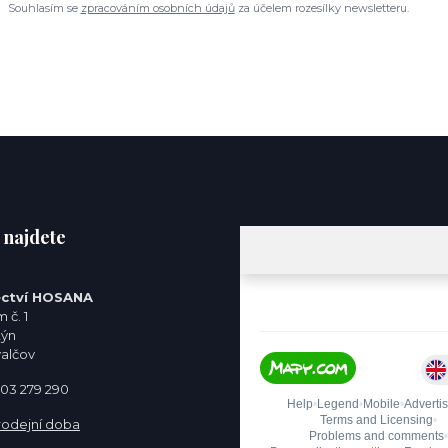
Souhlasím se
zpracováním osobních údajů
za účelem rozesílky newsletteru.
 najdete
ctví HOSANA
 č. 1
týn
valčov
 603 279 290
rodejní doba