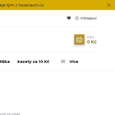
přeje tým z hosanavm.cz
Přihlášení
0
ks
0 Kč
tiška
kazety za 10 Kč
Více
tit produkt