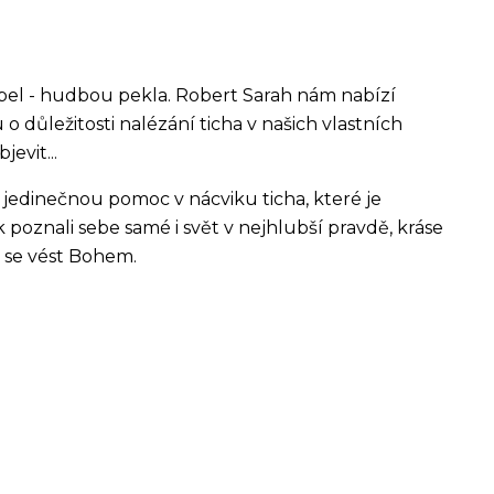
ďábel - hudbou pekla. Robert Sarah nám nabízí
 důležitosti nalézání ticha v našich vlastních
evit...
jedinečnou pomoc v nácviku ticha, které je
k poznali sebe samé i svět v nejhlubší pravdě, kráse
 se vést Bohem.