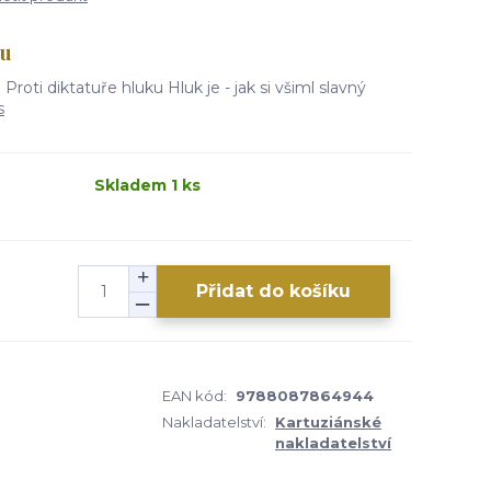
ku
 Proti diktatuře hluku Hluk je - jak si všiml slavný
s
Skladem 1 ks
Přidat do košíku
EAN kód:
9788087864944
Nakladatelství:
Kartuziánské
nakladatelství