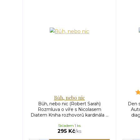
Bůh, nebo nic
Bůh, nebo nic (Robert Sarah)
Den s
Rozmluva o víře s Nicolasem
Aut
Diatem Kniha rozhovorů kardinála ...
diag
Skladem 1 ks
295 Kč
/
ks