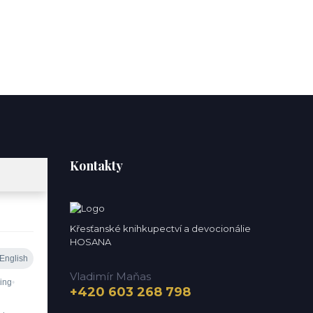
Kontakty
Křesťanské knihkupectví a devocionálie
HOSANA
Vladimír Maňas
+420 603 268 798