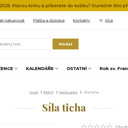
2026. Kterou knihu si přiberete do košíku? Slunečné léto 
ak nakupovat
Platba a doprava
Kontakty
Více
Hledat
ŽENCE
KALENDÁŘE
OSTATNÍ
Rok sv. Fran
Úvod
KNIHY
Spiritualita
Síla ticha
Síla ticha
Ohodno