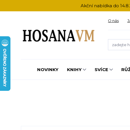
Akční nabídka do 14.8.
O nás
J
NOVINKY
KNIHY
SVÍCE
RŮ