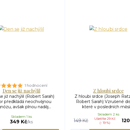
1 hodnocení
Den se již nachýlil
Z hloubi srdce
e již nachýlil (Robert Sarah)
Z hloubi srdce (Joseph Ratz
or předkládá neochvějnou
Robert Sarah) Vzrušené di
nózu, avšak plnou naděj...
které v posledních měsíc
Skladem 2 ks
Skladem 1 ks
Ušetříte 29 Kč
149 Kč
120
349 Kč
/
ks
(- 19 %)