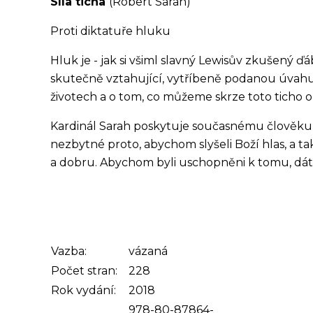
Síla ticha
(Robert Sarah)
Proti diktatuře hluku
Hluk je - jak si všiml slavný Lewisův zkušený 
skutečně vztahující, vytříbeně podanou úvahu o
životech a o tom, co můžeme skrze toto ticho obj
Kardinál Sarah poskytuje současnému člověku 
nezbytné proto, abychom slyšeli Boží hlas, a ta
a dobru. Abychom byli uschopněni k tomu, dát
Vazba:
vázaná
Počet stran:
228
Rok vydání:
2018
978-80-87864-