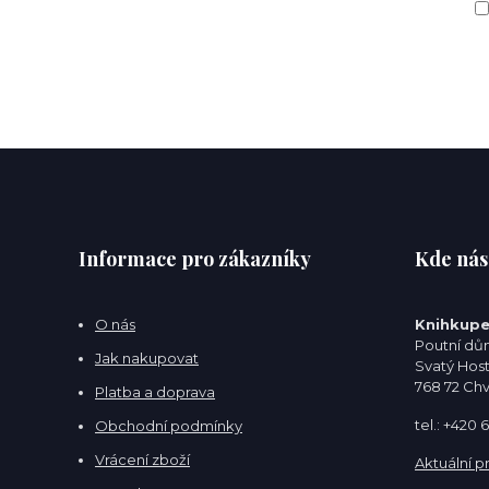
Informace pro zákazníky
Kde nás
O nás
Knihkupe
Poutní dům
Jak nakupovat
Svatý Hos
768 72 Ch
Platba a doprava
tel.: +420
Obchodní podmínky
Vrácení zboží
Aktuální p