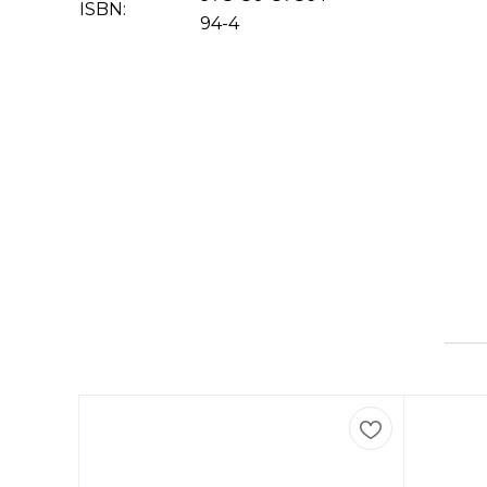
ISBN:
94-4