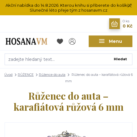
Akční nabídka do 14.8.2026. Kterou knihu si přiberete do košíku?
Slunečné léto přeje tým z hosanavm.cz
0
ks
0 Kč
Menu
Hledat
Úvod
RŮŽENCE
Růžence do auta
Růženec do auta – karafiátová růžová 6
mm
Růženec do auta –
karafiátová růžová 6 mm