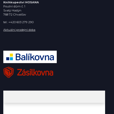
Knihkupectví HOSANA
Poutní dům č. 1
Svatý Hostýn
768 72 Chvalčov
tel.: +420 603 279 290
Aktuální prodejní doba