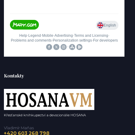
Kontakty
Křesťanské knihkupectví a devocionálie HOSANA
Vladimír Maňas
+420 603 268 798