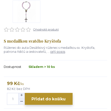
Ohodnotit produkt
S medailkou svatého Kryštofa
Růženec do auta Desátkový růženec s medailkou sv. Kryštofa,
patrona řidičů a cestovatelů, ...
celý popis
Dostupnost
Skladem > 10 ks
99 Kč
/
ks
82 Kč
bez DPH
Přidat do košíku