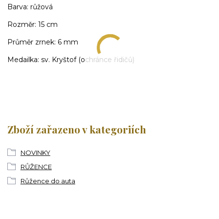
Barva: růžová
Rozměr: 15 cm
Průměr zrnek: 6 mm
Medailka: sv. Kryštof (ochránce řidičů)
Zboží zařazeno v kategoriích
NOVINKY
RŮŽENCE
Růžence do auta