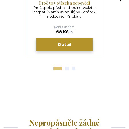
Proč 50+ otázek a odpovědí
Proč spolu 
Proč spolu před svatbou nebydlet a
nespat (Martin Kvapilík) 50+ otázek
Proč spolu 
a odpovědí Knížka, ...
nespat (Ma
svěží
Není skladem
68 Kč
/
ks
Detail
Nepropásněte žádné