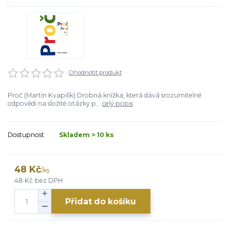
Ohodnotit produkt
Proč (Martin Kvapilík) Drobná knížka, která dává srozumitelné
odpovědi na složité otázky p...
celý popis
Dostupnost
Skladem > 10 ks
48 Kč
/
ks
48 Kč
bez DPH
Přidat do košíku