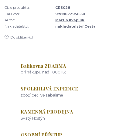
Číslo produktu:
CES028
EAN kód:
9788072951550
Autor:
Martin Kvapilík
Nakladatelství:
nakladatelství Cesta
Do oblíbených
Balíkovna ZDARMA
při nákupu nad 1 000 Kč
SPOLEHLIVÁ EXPEDICE
zboží pečlivě zabalíme
KAMENNÁ PRODEJNA
Svatý Hostýn
OSOBNÍ PŘÍSTUP