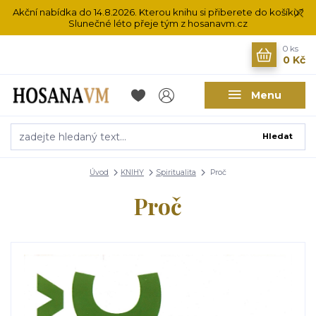
Akční nabídka do 14.8.2026. Kterou knihu si přiberete do košíku?
Slunečné léto přeje tým z hosanavm.cz
0
ks
0 Kč
Menu
Hledat
Úvod
KNIHY
Spiritualita
Proč
Proč