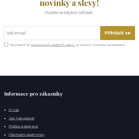
novinky a slevy!
Můžete se kdykoli odhlásit.
Přihlásit se
Souhlasím se
zpracováním osobních údajů
za účelem rozesílky newsletteru.
Informace pro zákazníky
O nás
Jak nakupovat
Platba a doprava
Obchodní podmínky