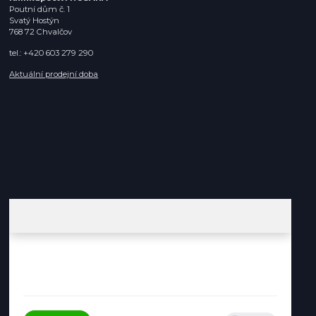
Poutní dům č. 1
Svatý Hostýn
768 72 Chvalčov
tel.: +420 603 279 290
Aktuální prodejní doba