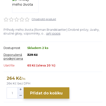
Ohodnotit produkt
Příhody mého života (Roman Brandstaetter) Drobné prózy, úvahy,
stručné glosy, vzpomínky, o...
celý popis
Dostupnost
Skladem 2 ks
Doporučená
329 Kč
prodejní cena
Ušetříte
65 Kč (sleva
20
%)
264 Kč
/
ks
264 Kč
bez DPH
Přidat do košíku