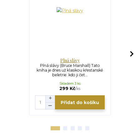
Plná slávy
Svatý Frant
Plná slávy (Bruce Marshall) Tato
G. K. Ches
kniha je dnes už klasikou křesťanské
knihu o n
beletrie: kdo ji čet...
světě. 
Skladem 3 ks
U
199 Kč
299 Kč
/
ks
Přidat do košíku