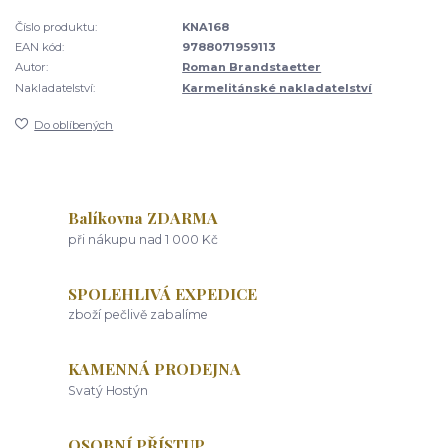
Číslo produktu:
KNA168
EAN kód:
9788071959113
Autor:
Roman Brandstaetter
Nakladatelství:
Karmelitánské nakladatelství
Do oblíbených
Balíkovna ZDARMA
při nákupu nad 1 000 Kč
SPOLEHLIVÁ EXPEDICE
zboží pečlivě zabalíme
KAMENNÁ PRODEJNA
Svatý Hostýn
OSOBNÍ PŘÍSTUP