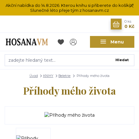
Akční nabídka do 14.8.2026. Kterou knihu si přiberete do košíku?
Slunečné léto přeje tým z hosanavm.cz
0
ks
0 Kč
Menu
Hledat
Úvod
KNIHY
Beletrie
Příhody mého života
Příhody mého života