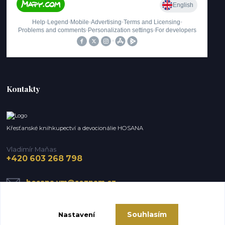
Kontakty
Křesťanské knihkupectví a devocionálie HOSANA
Vladimír Maňas
+420 603 268 798
hosana.vm@seznam.cz
Souhlasím
Nastavení