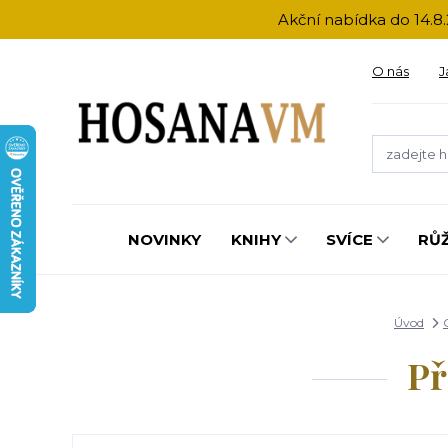
Akční nabídka do 14.8.
O nás
J
NOVINKY
KNIHY
SVÍCE
RŮ
Úvod
Př