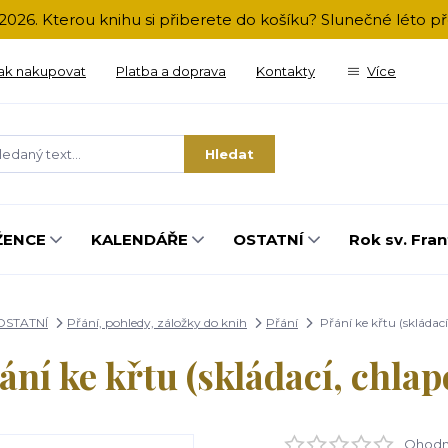
2026. Kterou knihu si přiberete do košíku? Slunečné léto 
ak nakupovat
Platba a doprava
Kontakty
Více
Hledat
ŽENCE
KALENDÁŘE
OSTATNÍ
Rok sv. Fran
OSTATNÍ
Přání, pohledy, záložky do knih
Přání
Přání ke křtu (skládací
ání ke křtu (skládací, chlap
Ohodno