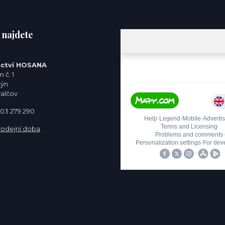
 najdete
ctví HOSANA
 č. 1
týn
valčov
 603 279 290
rodejní doba