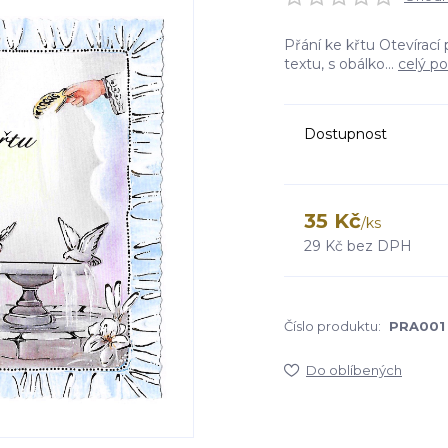
Přání ke křtu Otevírací
textu, s obálko...
celý po
Dostupnost
35 Kč
/
ks
29 Kč
bez DPH
Číslo produktu:
PRA001
Do oblíbených