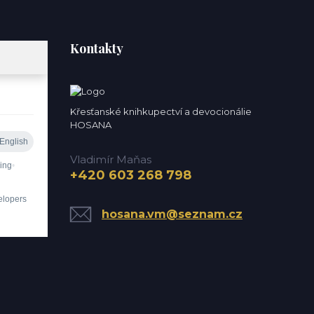
Kontakty
Křesťanské knihkupectví a devocionálie
HOSANA
Vladimír Maňas
+420 603 268 798
hosana.vm@seznam.cz