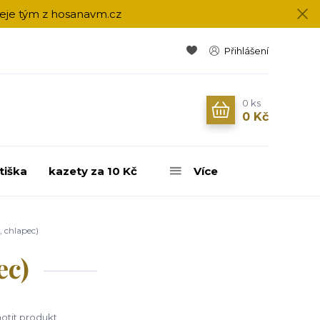
přeje tým z hosanavm.cz
Přihlášení
0
ks
0 Kč
tiška
kazety za 10 Kč
Více
, chlapec)
ec)
tit produkt