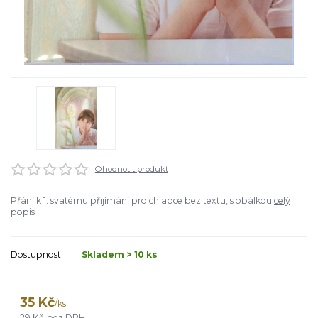
Ohodnotit produkt
Přání k 1. svatému přijímání pro chlapce bez textu, s obálkou
celý
popis
Dostupnost
Skladem > 10 ks
35 Kč
/
ks
29 Kč
bez DPH