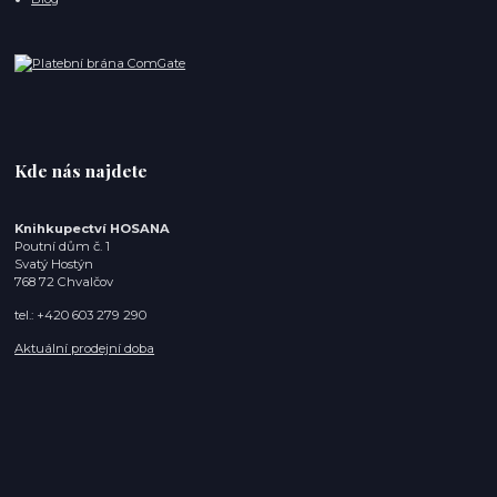
Kde nás najdete
Knihkupectví HOSANA
Poutní dům č. 1
Svatý Hostýn
768 72 Chvalčov
tel.: +420 603 279 290
Aktuální prodejní doba