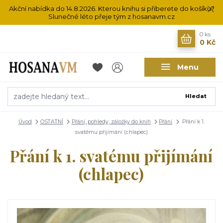
Akční nabídka do 14.8.2026. Kterou knihu si přiberete do košíku?
Slunečné léto přeje tým z hosanavm.cz
0
ks
0 Kč
Menu
Hledat
Úvod
OSTATNÍ
Přání, pohledy, záložky do knih
Přání
Přání k 1.
svatému přijímání (chlapec)
Přání k 1. svatému přijímání
(chlapec)